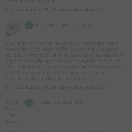
nombreux clans avides de...
Lire la critique de The Breaker - New Waves T.1
par P'tit Citron
mar. 22 janv. 2019
9
Voilà enfin les dix tomes qui concluent The Breaker - New
Waves (deuxième saison de The Breaker), regroupés dans
leur beau coffret édité par Meian. Dix volumes que j'ai dévoré
tant ils étaient palpitants !L'histoire reprend directement où
elle s'était arrêté précédemment, alors que Shinwoo combat
le S.U.C. dans son lycée. J'aurais aimé avoir un petit
récapitulatif ; là, il faudra peut-être feuille...
Lire la critique de The Breaker - New Waves T.2
par Astiko
ven. 26 oct. 2018
9