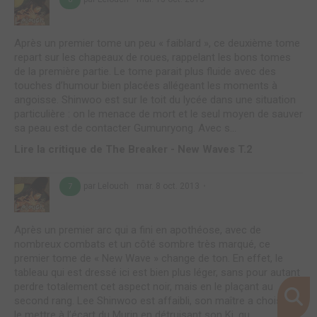
Après un premier tome un peu « faiblard », ce deuxième tome
repart sur les chapeaux de roues, rappelant les bons tomes
de la première partie. Le tome parait plus fluide avec des
touches d’humour bien placées allégeant les moments à
angoisse. Shinwoo est sur le toit du lycée dans une situation
particulière : on le menace de mort et le seul moyen de sauver
sa peau est de contacter Gumunryong. Avec s...
Lire la critique de The Breaker - New Waves T.2
par Lelouch
mar. 8 oct. 2013
7
Après un premier arc qui a fini en apothéose, avec de
nombreux combats et un côté sombre très marqué, ce
premier tome de « New Wave » change de ton. En effet, le
tableau qui est dressé ici est bien plus léger, sans pour autant
perdre totalement cet aspect noir, mais en le plaçant au
second rang. Lee Shinwoo est affaibli, son maître a choisi de
le mettre à l’écart du Murin en détruisant son Ki, qu...