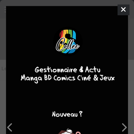
Les critiques de The Breaker - New
Waves
Les critiques
(11)
Toutes les critiques
par juju
dim. 15 oct. 2023
10
Résumé : Contraint de sauter du toit pour échapper aux S.U.C.,
Shinwoo est récupéré de justesse par l’ancien Jeon. Ce
dernier le protège au péril de sa vie alors même que la cour de