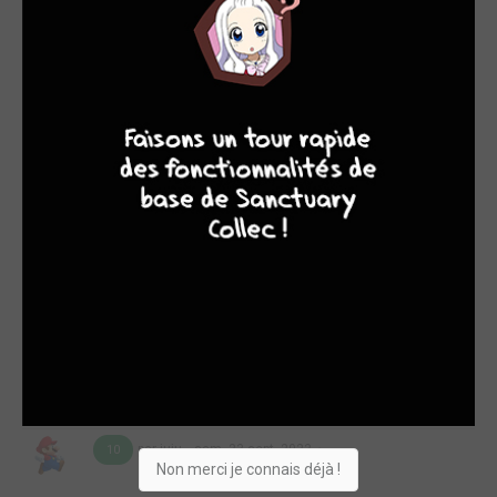
l’école est secouée par une terrible explosion. Devant le corps
inanimé de Maître Jeon, Shinwoo perd toute maîtrise de lui,
avant de disparaître… Où peut donc bien se trouver le chef du
clan Seonu ? Shinwoo va bientôt ...
9
8
9
8
Lire la critique de The Breaker - New Waves T.6
par juju
dim. 15 oct. 2023
10
Résumé : C’est de plus en plus compliqué physiquement pour
Shinwoo de tenir le coup. Après avoir survécu à un nouvel
assaut des S.U.C., il entame un traitement pour retrouver son
danjeon. Affaibli, il retourne malgré tout au lycée, l’occasion
rêvée pour les S.U.C. de tenter une nouvelle fois de se
débarrasser de lui. Mais Shinwoo et Séra ont élaboré un plan
avec des murims alliés. Une nouvelle ba...
Lire la critique de The Breaker - New Waves T.5
par juju
sam. 23 sept. 2023
10
Non merci je connais déjà !