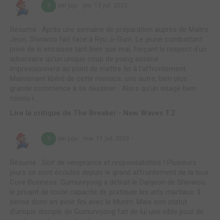
par juju
jeu. 13 juil. 2023
9
Résumé : Après une semaine de préparation auprès de Maître
Jeon, Shinwoo fait face à Ryu Ji-Gum. Le jeune combattant
privé de ki encaisse tant bien que mal, forçant le respect d’un
adversaire qu’un unique coup de poing asséné
impressionnera au point de mettre fin à l’affrontement.
Maintenant libéré de cette menace, une autre, bien plus
grande commence à se dessiner… Alors qu’un visage bien
connu r...
Lire la critique de The Breaker - New Waves T.2
par juju
mar. 11 juil. 2023
9
Résumé : Soif de vengeance et responsabilités ! Plusieurs
jours se sont écoulés depuis le grand affrontement de la tour
Core Business. Gumunryong a détruit le Danjeon de Shinwoo,
le privant de toute capacité de pratiquer les arts martiaux. Il
pense donc en avoir fini avec le Murim. Mais son statut
d’unique disciple de Gumunryong fait de lui une cible pour de