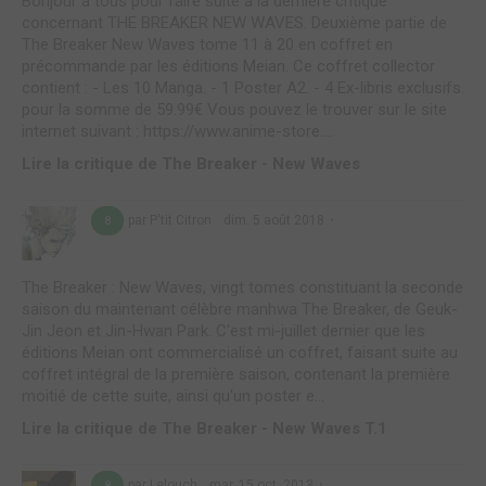
Bonjour à tous pour faire suite à la dernière critique
concernant THE BREAKER NEW WAVES. Deuxième partie de
The Breaker New Waves tome 11 à 20 en coffret en
précommande par les éditions Meian. Ce coffret collector
contient : - Les 10 Manga. - 1 Poster A2. - 4 Ex-libris exclusifs.
pour la somme de 59.99€ Vous pouvez le trouver sur le site
internet suivant : https://www.anime-store....
Lire la critique de The Breaker - New Waves
par P'tit Citron
dim. 5 août 2018
8
The Breaker : New Waves, vingt tomes constituant la seconde
saison du maintenant célèbre manhwa The Breaker, de Geuk-
Jin Jeon et Jin-Hwan Park. C'est mi-juillet dernier que les
éditions Meian ont commercialisé un coffret, faisant suite au
coffret intégral de la première saison, contenant la première
moitié de cette suite, ainsi qu'un poster e...
Lire la critique de The Breaker - New Waves T.1
par Lelouch
mar. 15 oct. 2013
8