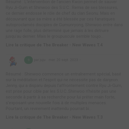
Résumé : L’intervention de l’ancien Kwon permet de sauver
Ryu Ji-Gum et Shinwoo des S.U.C.. Remis de ses blessures,
ce dernier endosse le rôle de chef du clan Seonu. Mais en
découvrant que sa mère a été blessée par ces fanatiques
autoproclamés disciples de Gumunryong, Shinwoo entre dans
une rage folle, plus déterminé que jamais à les détruire
jusqu’au dernier. Mais le groupuscule semble toujo...
Lire la critique de The Breaker - New Waves T.4
par juju
mer. 20 sept. 2023
9
Résumé : Shinwoo commence un entraînement spécial, basé
sur la méditation et l’esprit qui ne nécessite pas de danjeon.
Jenny, qui a disparu depuis l’affrontement contre Ryu Ji-Gum,
est prise pour cible par les S.U.C..Shinwoo n’hésite pas une
seconde à partir à sa recherche pour lui prêter main forte,
s’exposant une nouvelle fois à de multiples menaces.
Pourtant, un revirement inattendu pourrait bi...
Lire la critique de The Breaker - New Waves T.3