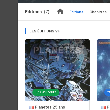
Editions
(7)
Editions
Chapitres
LES ÉDITIONS VF
1 / 1 - EN COURS
T
Planetes 25 ans
Pl