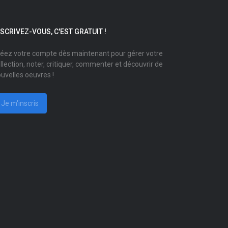
NSCRIVEZ-VOUS, C'EST GRATUIT !
éez votre compte dès maintenant pour gérer votre
llection, noter, critiquer, commenter et découvrir de
uvelles oeuvres !
Je m'inscris