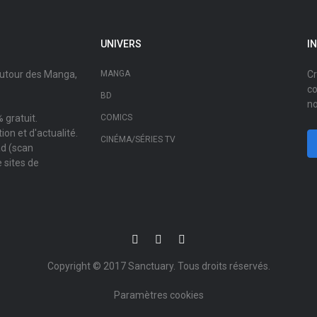
UNIVERS
I
autour des Manga,
MANGA
Cr
co
BD
no
 gratuit.
COMICS
on et d'actualité.
CINÉMA/SÉRIES TV
ad (scan
 sites de
Copyright © 2017
Sanctuary
. Tous droits réservés.
Paramètres cookies