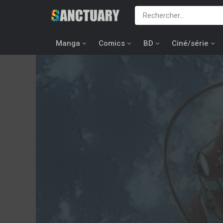
Manga
Comics
BD
Ciné/série