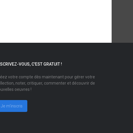
NSCRIVEZ-VOUS, C'EST GRATUIT !
éez votre compte dès maintenant pour gérer votre
llection, noter, critiquer, commenter et découvrir de
uvelles oeuvres !
Je m'inscris