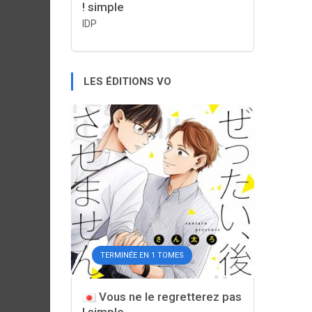
! simple
IDP
LES ÉDITIONS VO
TERMINÉE EN 1 TOMES
Vous ne le regretterez pas