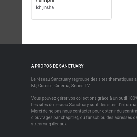
! simple
Ichijinsha
A PROPOS DE SANCTUARY
Le réseau Sanctuary regroupe des sites thématiques 
BD, Comics, Cinéma, Séries TV.
Vous pouvez gérer vos collections grâce à un outil 100%
Les sites du réseau Sanctuary sont des sites d'informati
Merci de ne pas nous contacter pour obtenir du scantr
d'ouvrages par chapitre), du fansub ou des adresses de
streaming illégaux.