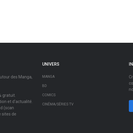
UNIVERS
I
autour des Manga,
MANGA
Cr
co
BD
no
 gratuit.
COMICS
on et d'actualité.
CINÉMA/SÉRIES TV
ad (scan
 sites de