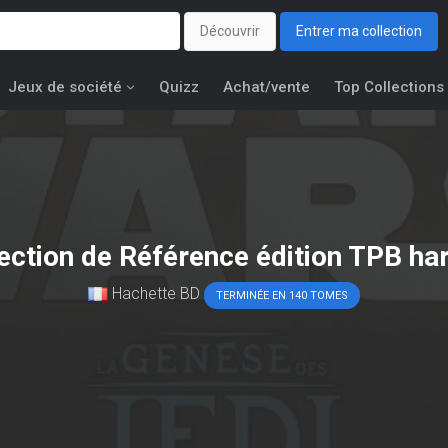
Découvrir
Entrer ma collection
Jeux de société
Quizz
Achat/vente
Top Collections
lection de Référence édition TPB ha
Hachette BD
TERMINÉE EN 140 TOMES