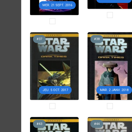
MER. 21 SEPT. 2016
#37
#38
JEU. 5 OCT. 2017
MAR. 2 JANV. 2018
#43
#44