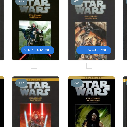
#27
#28
VEN. 1 JANV. 2016
JEU. 24 MARS 2016
#33
#34