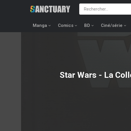
Manga
Comics
BD
Ciné/série
Star Wars - La Col