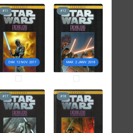
#11
#12
DIM. 12 NOV. 2017
MAR. 2 JANV. 2018
#17
#18