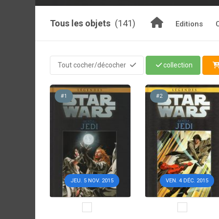
Tous les objets
(141)
Editions
Tout cocher/décocher
collection
#1
#2
JEU. 5 NOV. 2015
VEN. 4 DÉC. 2015