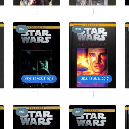
#57
#58
VEN. 12 AOÛT 2016
JEU. 13 JUIL. 2017
#63
#64