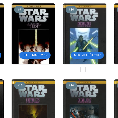
#9
#10
JEU. 9 MARS 2017
MER. 23 AOÛT 2017
#15
#16