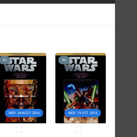
#5
#6
MER. 24 AOÛT 2016
MER. 19 OCT. 2016