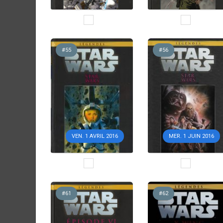
#55
#56
VEN. 1 AVRIL 2016
MER. 1 JUIN 2016
#61
#62