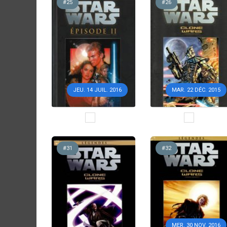
#25
#26
JEU. 14 JUIL. 2016
MAR. 22 DÉC. 2015
#31
#32
MER. 30 NOV. 2016