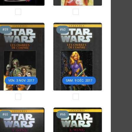
#59
#60
VEN. 3 NOV. 2017
SAM. 9 DÉC. 2017
#65
#66