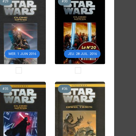
#29
#30
MER. 1 JUIN 2016
JEU. 28 JUIL. 2016
#35
#36