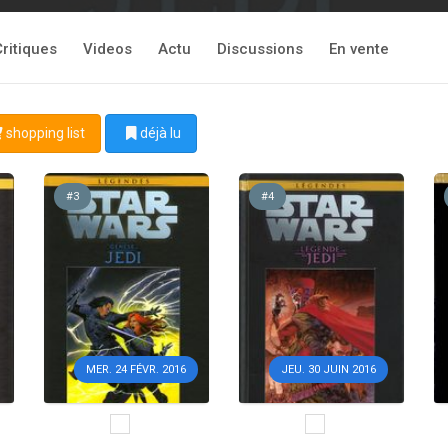
Critiques
Videos
Actu
Discussions
En vente
shopping list
déjà lu
#3
#4
MER. 24 FÉVR. 2016
JEU. 30 JUIN 2016