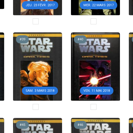
JEU. 23 FÉVR. 2017
MER. 22 MARS 2017
#39
#40
SAM. 3 MARS 2018
VEN. 11 MAI 2018
#45
#46