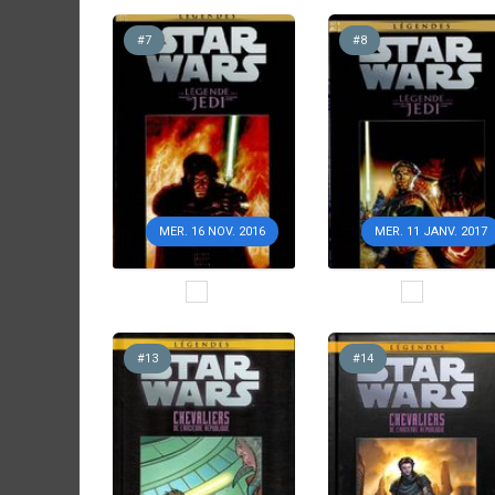
#7
#8
MER. 16 NOV. 2016
MER. 11 JANV. 2017
#13
#14