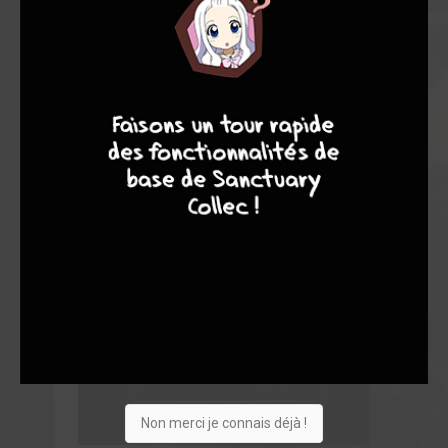
9
8
9
8
Non merci je connais déjà !