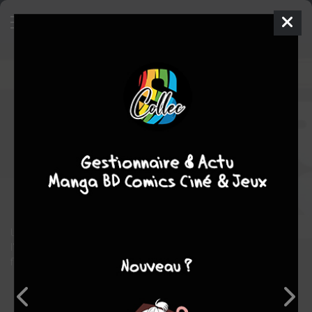
Star Wars - La Collection de
Référence
31 - 31. Clone Wars :
VI - Démonstraction de Force
TPB
HARDCOVER (CARTONNÉE)
mer. 21 sept. 2016
Hachette BD
Comics
Jan
DUURSEMA
John OSTRANDER
science fiction
Une collection en 123 numéros retraçant les grands récits de
l'univers "légendes" de la plus célèbre des sagas de science-
fiction.