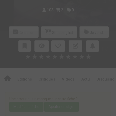
103
2
0
Collection
Shopping list
Je vends
★
★
★
★
★
★
★
★
★
★
Editions
Critiques
Videos
Actu
Discussio
Une erreur ou un manque sur cette fiche ?
Modifier la fiche
Ajouter un objet