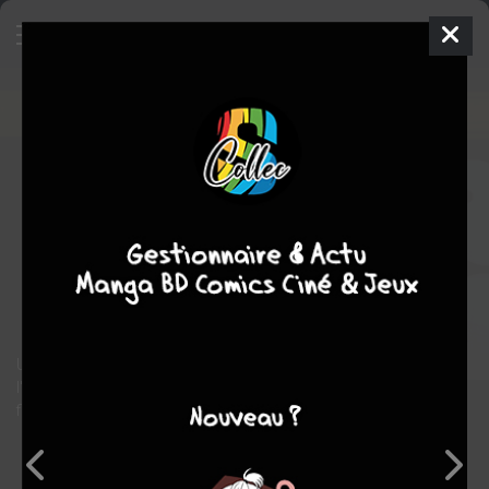
Star Wars - La Collection de
Référence
4 - 4. La Légende des
Jedi : I - L'âge d'Or des Sith
TPB
HARDCOVER (CARTONNÉE)
jeu. 30 juin 2016
Hachette BD
Comics
Dario
CARRASCO
Kevin j. ANDERSON
science fiction
Une collection en 123 numéros retraçant les grands récits de
l'univers "légendes" de la plus célèbre des sagas de science-
fiction.