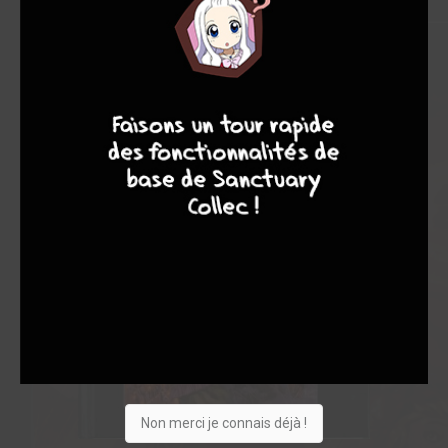
9
8
9
8
Non merci je connais déjà !