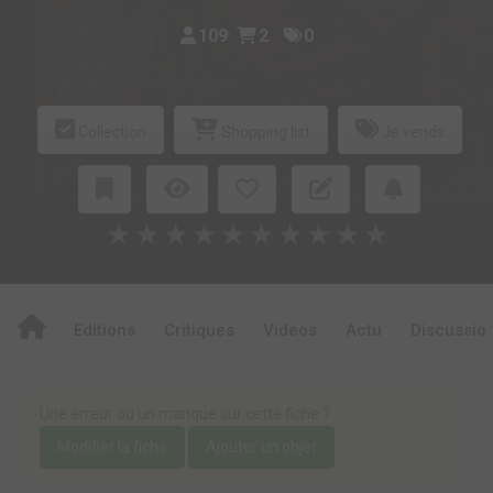
109
2
0
Collection
Shopping list
Je vends
★
★
★
★
★
★
★
★
★
★
Editions
Critiques
Videos
Actu
Discussio
Une erreur ou un manque sur cette fiche ?
Modifier la fiche
Ajouter un objet