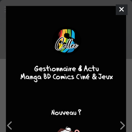
Extrait de
Ab Irato
Acheter