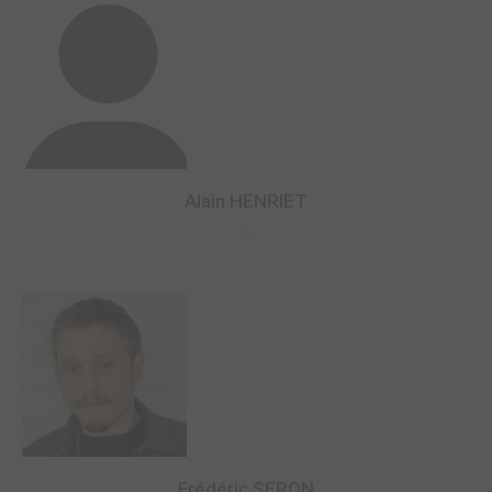
Alain HENRIET
0
Frédéric SERON