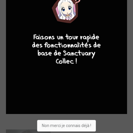
9
8
9
8
Benoît ERS
0
Miguel DIAZ
0
Non merci je connais déjà !