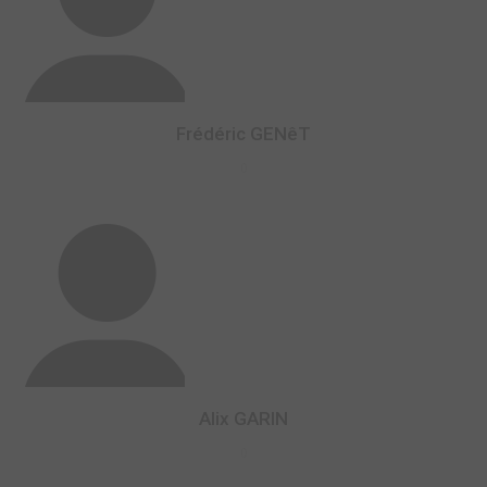
Frédéric GENêT
0
Alix GARIN
0