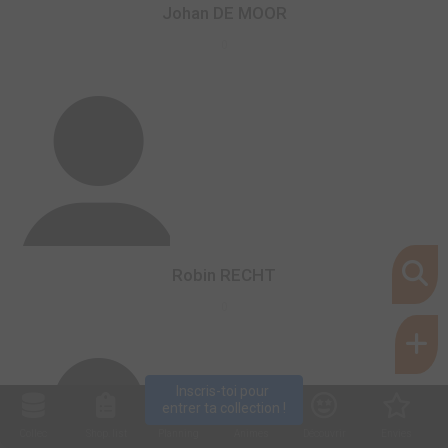
Johan DE MOOR
0
Robin RECHT
0
Inscris-toi pour 
entrer ta collection !
Collec
Shop. list
Planning
Animes
Découvrir
Envies