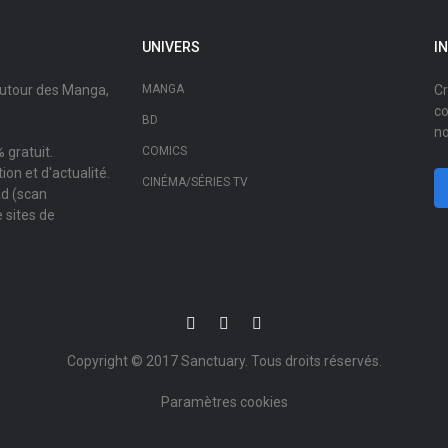
UNIVERS
I
autour des Manga,
MANGA
Cr
co
BD
no
 gratuit.
COMICS
on et d'actualité.
CINÉMA/SÉRIES TV
ad (scan
 sites de
Copyright © 2017
Sanctuary
. Tous droits réservés.
Paramètres cookies