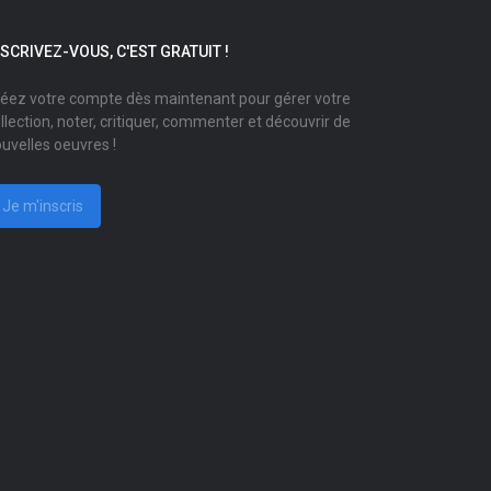
NSCRIVEZ-VOUS, C'EST GRATUIT !
éez votre compte dès maintenant pour gérer votre
llection, noter, critiquer, commenter et découvrir de
uvelles oeuvres !
Je m'inscris