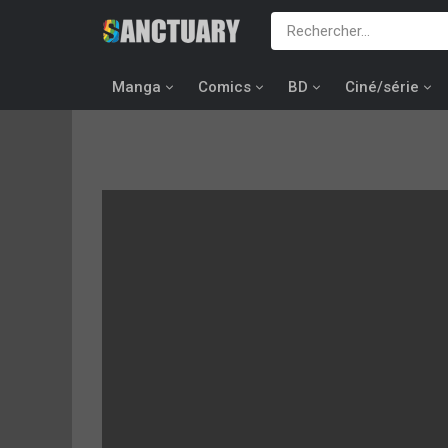
Manga
Comics
BD
Ciné/série