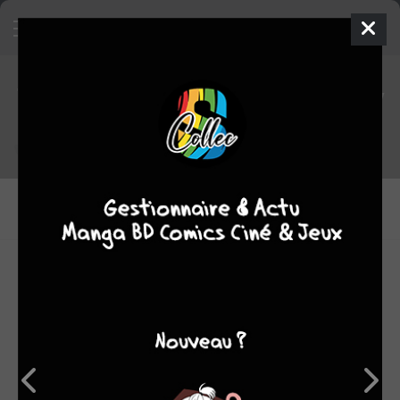
Tout le staff de DC Rebirth Holiday
Special 1
ENCREURS