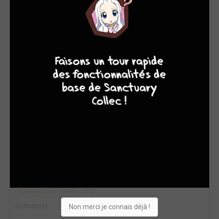
OEUVRES AUXQUELLES PAUL DINI A PARTICIPÉ
(80)
7
9
8
9
José Luis García-...
2027
Ouvrage sur le comics
Scénariste
Non merci je connais déjà !