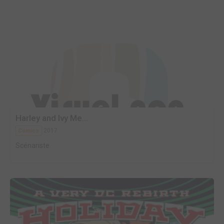
Harley and Ivy Me...
2017
Comics
Scénariste