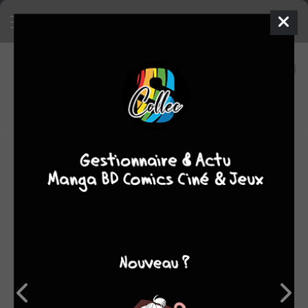
80
0
oeuvres
7,72
fans
moyenne oeuvres
Paul Dini est né à New-York en 1957.
Il commence a travailler pour le studio Filmation alors qu’il
est encore étudiant et signe même quelques épisodes de
la série culte Les Maîtres de l’Univers. Il est embauché en
1984 par Georges Lucas pour travailler sur des projets
d’animation. En 1989, il devient scénariste de la série
d’animation Batman pour la Warner Bros Company. Il est
même le créateur du personnage d’Harley Quinn qui fait
désormais partie intégrante du monde de Batman. Il a
d’ailleurs écrit plusieurs de ses aventures pour DC
Comics, dont Mad Love qui lui a valu un Eisner Award.