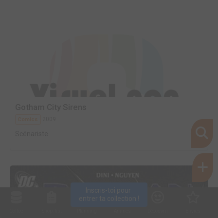
Gotham City Sirens
2009
Comics
Scénariste
Inscris-toi pour 
entrer ta collection !
Collec
Shop. list
Planning
Animes
Découvrir
Envies