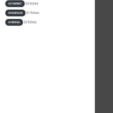
20 fiches
#COMBAT
51 fiches
#HUMOUR
32 fiches
#OMEGA