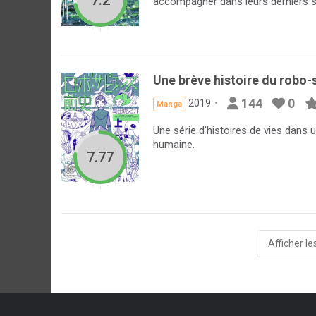
7.2
accompagner dans leurs derniers so
Une brève histoire du robo-
144
0
2019
Manga
Une série d'histoires de vies dans 
humaine.
7.77
Afficher le