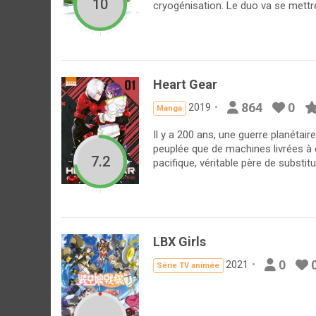
10
cryogénisation. Le duo va se mettre a
Heart Gear
864
0
2019
Manga
Il y a 200 ans, une guerre planétai
peuplée que de machines livrées à
7.2
pacifique, véritable père de substitu
LBX Girls
0
2021
Série TV animée