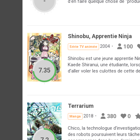
-
d'en faire quelque chose de "product
Shinobu, Apprentie Ninja
100
2004
Série TV animée
Shinobu est une jeune apprentie Ni
Kaede Shiranui, une étudiante, lors
7.35
d'aller voler les culottes de cette 
Terrarium
380
0
2018
Manga
Chico, la technologue d'investigati
des robots poursuivent leurs tâches