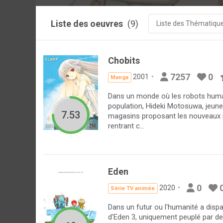
Liste des oeuvres
(9)
Liste des Thématiqu
Chobits
7257
0
2001
Manga
Dans un monde où les robots huma
population, Hideki Motosuwa, jeune 
7.53
magasins proposant les nouveaux mo
rentrant c...
Eden
0
2020
Série TV animée
Dans un futur ou l'humanité a dispa
d'Eden 3, uniquement peuplé par des 