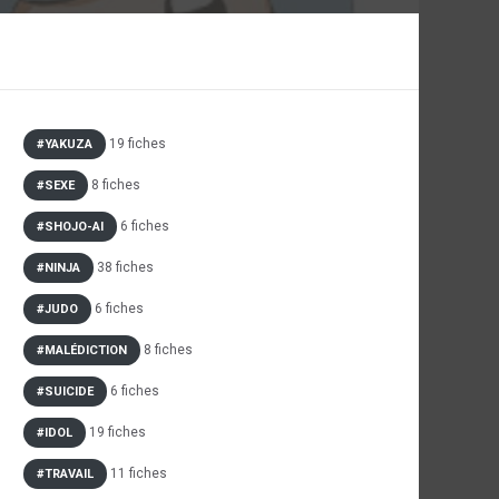
19 fiches
#YAKUZA
8 fiches
#SEXE
6 fiches
#SHOJO-AI
38 fiches
#NINJA
6 fiches
#JUDO
8 fiches
#MALÉDICTION
6 fiches
#SUICIDE
19 fiches
#IDOL
11 fiches
#TRAVAIL