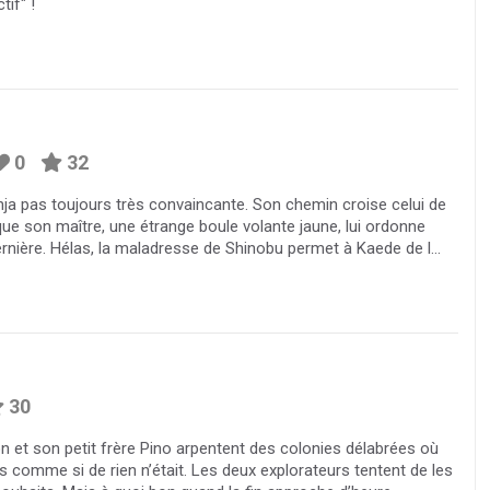
if" !
0
32
nja pas toujours très convaincante. Son chemin croise celui de
que son maître, une étrange boule volante jaune, lui ordonne
dernière. Hélas, la maladresse de Shinobu permet à Kaede de l...
30
on et son petit frère Pino arpentent des colonies délabrées où
 comme si de rien n’était. Les deux explorateurs tentent de les