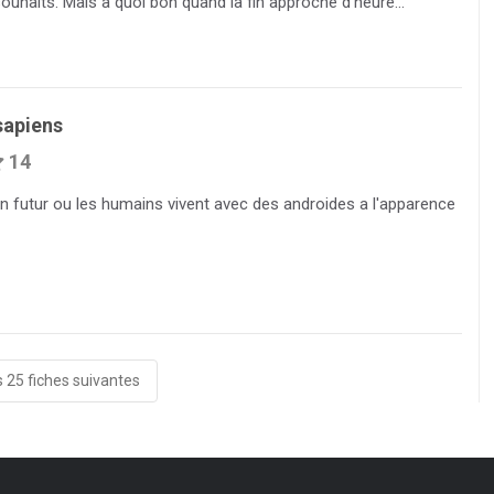
uhaits. Mais à quoi bon quand la fin approche d’heure...
sapiens
14
un futur ou les humains vivent avec des androides a l'apparence
s 25 fiches suivantes