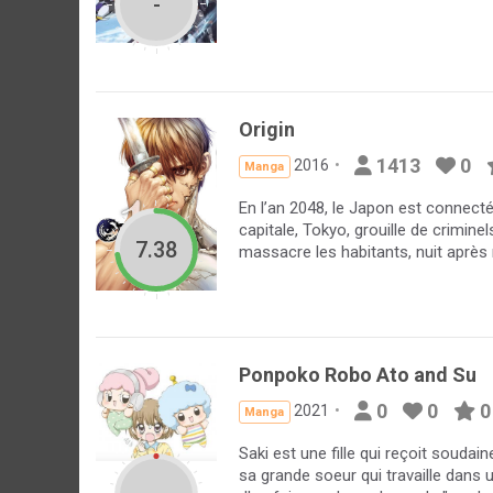
-
Origin
1413
0
2016
Manga
En l’an 2048, le Japon est connecté
capitale, Tokyo, grouille de crimin
7.38
massacre les habitants, nuit après 
Ponpoko Robo Ato and Su
0
0
0
2021
Manga
Saki est une fille qui reçoit souda
sa grande soeur qui travaille dans 