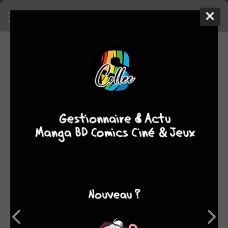
SA COLLECTION
SON TOP 5
Manga
BD
Comics
Films/séries