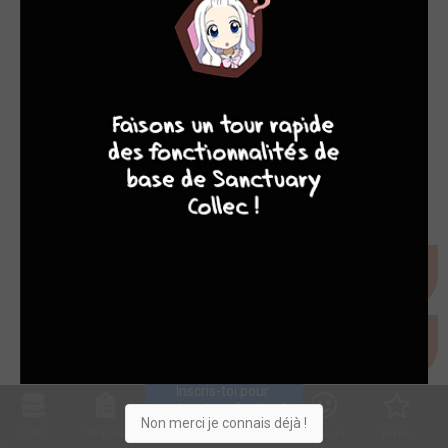
8
9
8
9
Inscris-toi pour 
entrer ta collection !
Non merci je connais déjà !
Collec
Shop. list
Planning
Animes
Découvrir
Envies