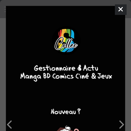
SA COLLECTION
7091
38
manga
BD
728
comics