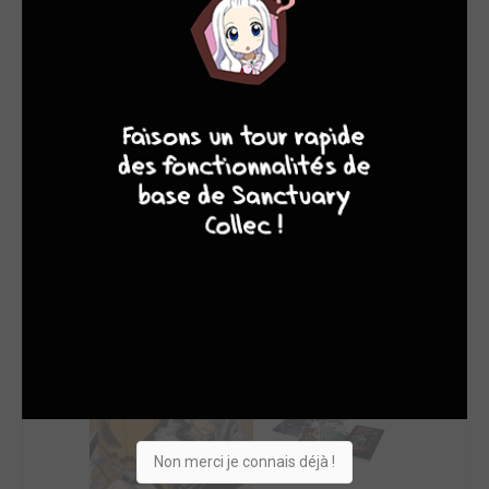
SON TOP 5
Manga
BD
Comics
Films/séries
9
8
9
8
Non merci je connais déjà !