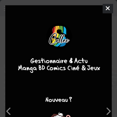
The Breaker
Manhwa
Sonyun
2007
Jin-hwan PARK
Keuk-jin
JEON
10
tomes
COMPLÈTE
action
arts martiaux
Un nouveau professeur, Chunwoo, arrive dans l’école. Dragueur
incorrigible à l’attitude égoïste, le mauvais traitement que subit l’un
de ses élèves va pourtant le mener à lui dévoiler une parfaite
maîtrise des arts martiaux. Shinwoo, le jeune élève maltraité, fera
tout ce qu’il peut pour devenir son disciple, au grand dam de ce
dernier.
Une organisation d’artistes martiaux seront prêts à tout pour défier
Chunwoo et de nombreux combats se préparent...