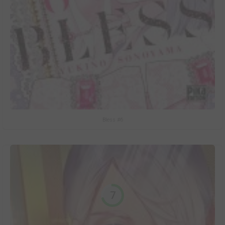
Bless #6
7