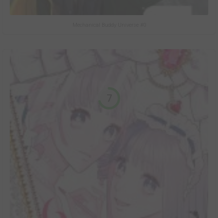
Mechanical Buddy Universe #0
7