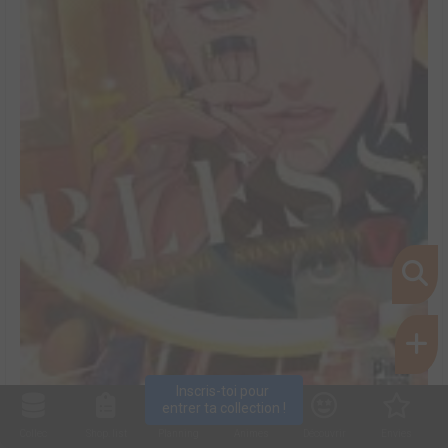
Inscris-toi pour 
entrer ta collection !
Bless #5
Collec
Shop. list
Planning
Animes
Découvrir
Envies