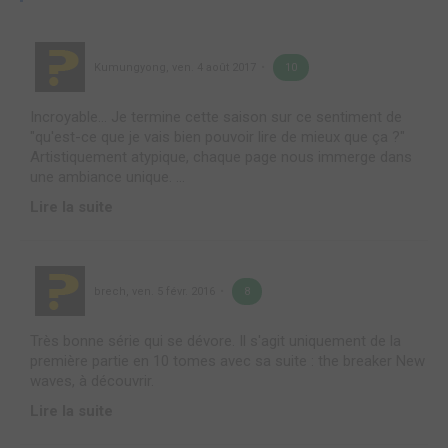
Kumungyong
,
ven. 4 août 2017
10
Incroyable... Je termine cette saison sur ce sentiment de
"qu'est-ce que je vais bien pouvoir lire de mieux que ça ?"
Artistiquement atypique, chaque page nous immerge dans
une ambiance unique. ...
Lire la suite
brech
,
ven. 5 févr. 2016
8
Très bonne série qui se dévore. Il s'agit uniquement de la
première partie en 10 tomes avec sa suite : the breaker New
waves, à découvrir.
Lire la suite