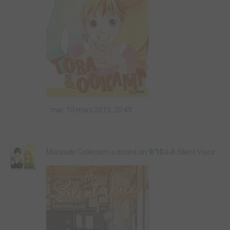
mar. 10 mars 2015, 20:43
Murasaki Collection a donné un
9/10
à A Silent Voice