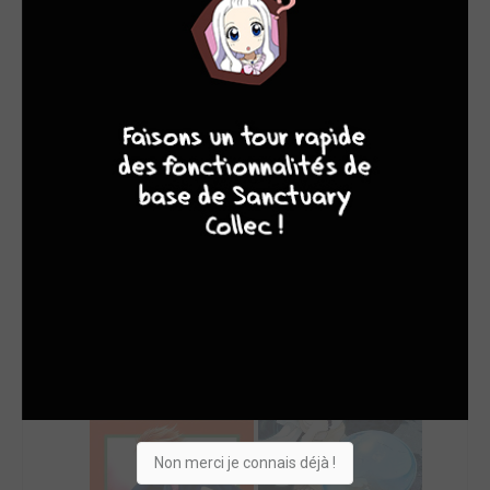
SON TOP 5
Manga
BD
Comics
Films/séries
7
8
8
10
Non merci je connais déjà !