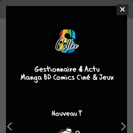
SA COLLECTION
2410
17
manga
BD
3
films/séries