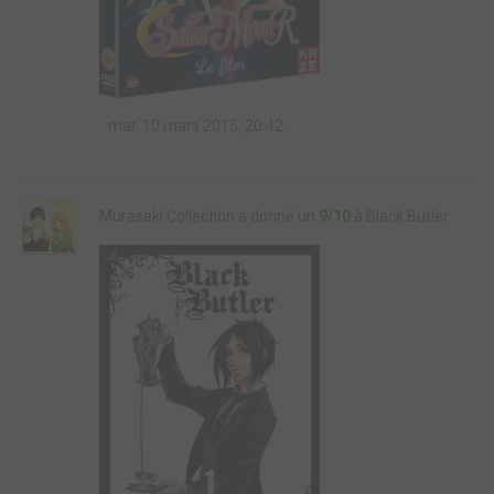
mar. 10 mars 2015, 20:42
Murasaki Collection a donné un
9/10
à Black Butler