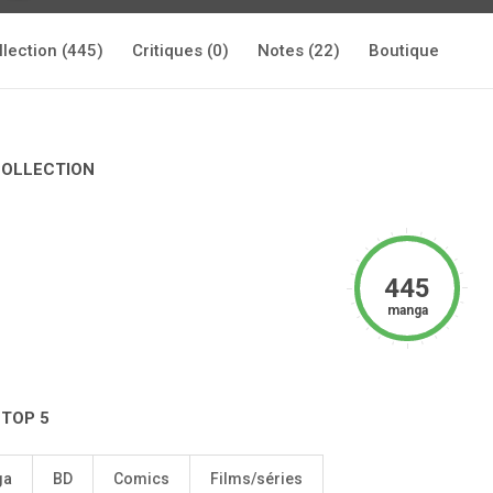
llection (445)
Critiques (0)
Notes (22)
Boutique
COLLECTION
445
manga
 TOP 5
ga
BD
Comics
Films/séries