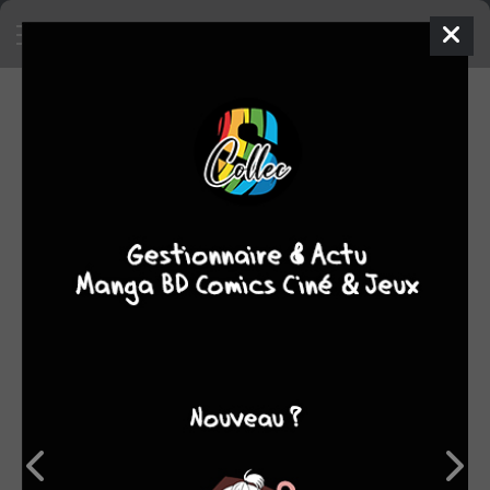
SA COLLECTION
105
601
manga
BD
29
comics