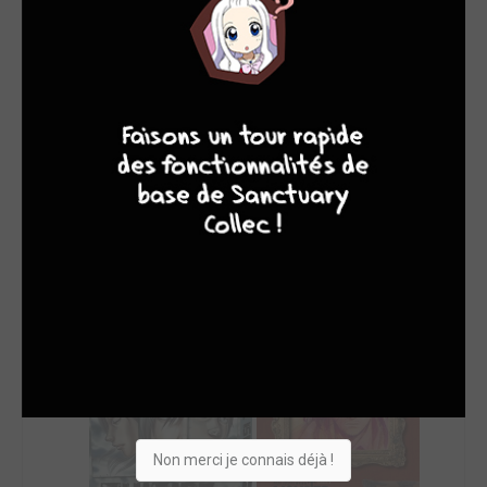
SON TOP 5
Manga
BD
Comics
Films/séries
9
8
9
8
Non merci je connais déjà !