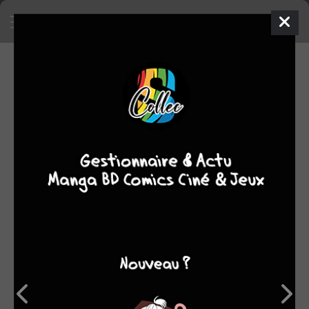
SA COLLECTION
672
73
manga
BD
1150
comics