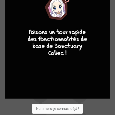
SON TOP 5
Manga
BD
Comics
Films/séries
8
10
4
7
Non merci je connais déjà !