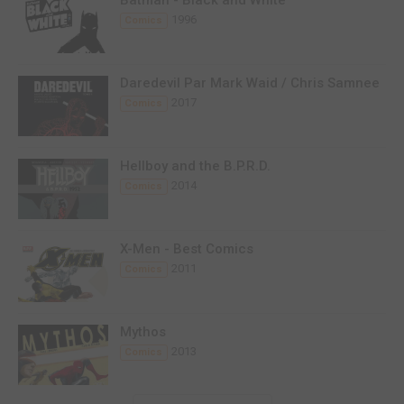
Batman - Black and White
1996
Comics
Daredevil Par Mark Waid / Chris Samnee
2017
Comics
Hellboy and the B.P.R.D.
2014
Comics
X-Men - Best Comics
2011
Comics
Mythos
2013
Comics