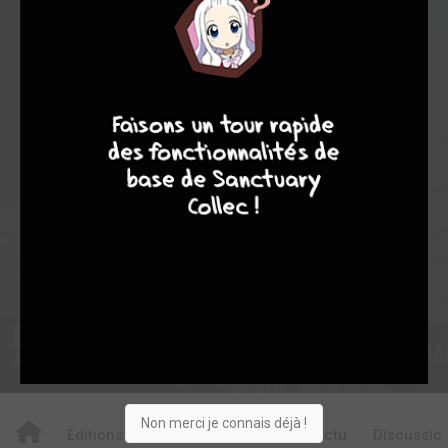
8,19
7,60
8,38
10
96
106
7
9
8
9
1016
0
111
12
34
Collection
Envie
Critique
★
★
★
★
★
★
★
★
★
★
Acheter
Non merci je connais déjà !
Editions
Critiques
Videos
Actu
Discussio