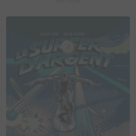
X-Men Extra #62
7