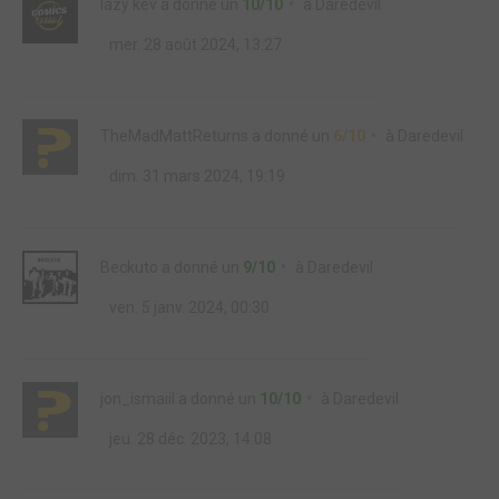
lazy kev
a donné un
10/10
à
Daredevil
mer. 28 août 2024, 13:27
TheMadMattReturns
a donné un
6/10
à
Daredevil
dim. 31 mars 2024, 19:19
Beckuto
a donné un
9/10
à
Daredevil
ven. 5 janv. 2024, 00:30
jon_ismaiil
a donné un
10/10
à
Daredevil
jeu. 28 déc. 2023, 14:08