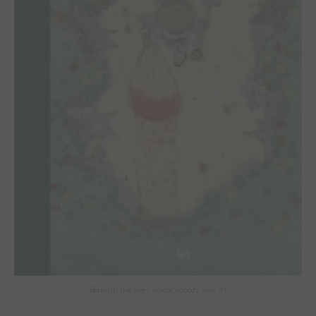
Beneath the trees where nobody sees #1