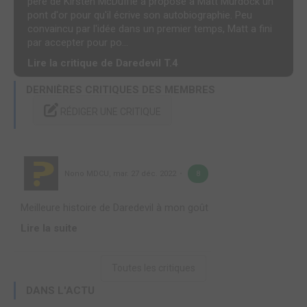
père de Kirsten McDuffie a proposé à Matt Murdock un
pont d'or pour qu'il écrive son autobiographie. Peu
convaincu par l'idée dans un premier temps, Matt a fini
par accepter pour po...
Lire la critique de Daredevil T.4
DERNIÈRES CRITIQUES DES MEMBRES
RÉDIGER UNE CRITIQUE
Nono MDCU
,
mar. 27 déc. 2022
8
Meilleure histoire de Daredevil à mon goût
Lire la suite
Toutes les critiques
DANS L'ACTU