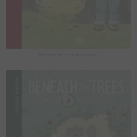
Beneath the trees where nobody sees #2
8