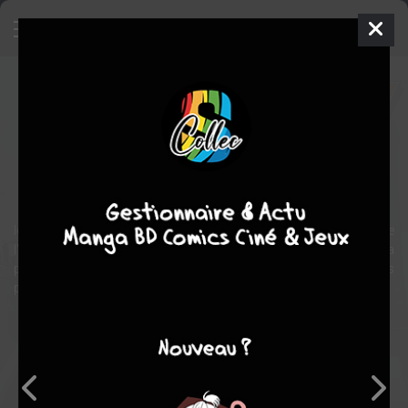
Daredevil
Comics
1964
Paolo RIVERA
Brian michael
BENDIS
3
tomes
COMPLÈTE
Comics / Super Heros
les origines et la jeunesse de Daredevil réécrites par Frank Miller, de
l'enfance du héros au moment où il portera le costume pour la
première fois, en passant par son accident, l'acquisition de ses
pouvoirs, son initiation, et la rencontre avec Elektra et le caïd.
Note globale
Les experts
Membres