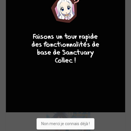
8
7
8
7
Non merci je connais déjà !