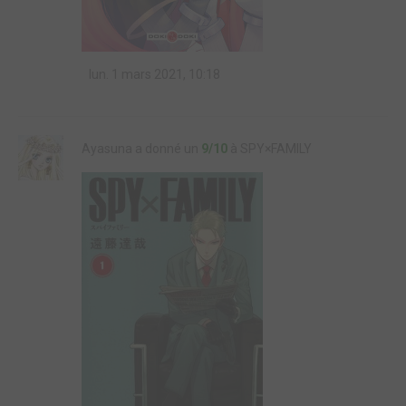
lun. 1 mars 2021, 10:18
Ayasuna a donné un
9/10
à SPY×FAMILY