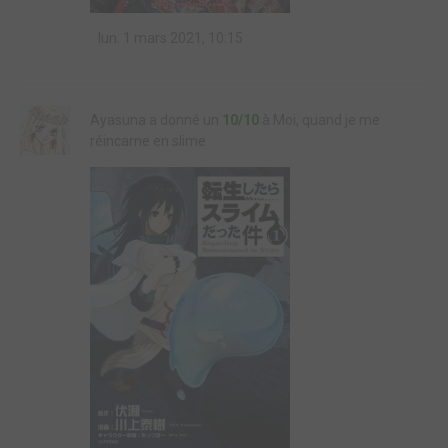
lun. 1 mars 2021, 10:15
Ayasuna a donné un
10/10
à Moi, quand je me
réincarne en slime