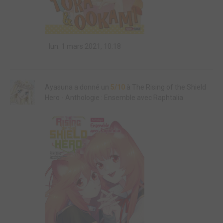
lun. 1 mars 2021, 10:18
Ayasuna a donné un
5/10
à The Rising of the Shield
Hero - Anthologie : Ensemble avec Raphtalia