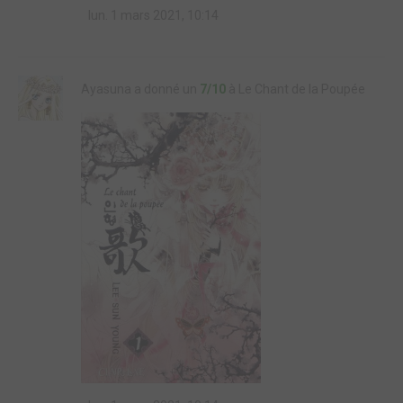
lun. 1 mars 2021, 10:14
Ayasuna a donné un
7/10
à Le Chant de la Poupée