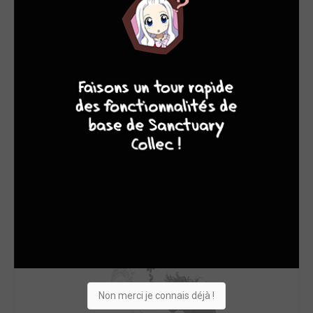
8
9
8
9
Non merci je connais déjà !