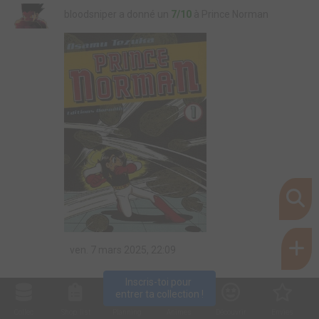
bloodsniper a donné un
7/10
à Prince Norman
ven. 7 mars 2025, 22:09
Inscris-toi pour 
entrer ta collection !
Collec
Shop. list
Planning
Animes
Découvrir
Envies