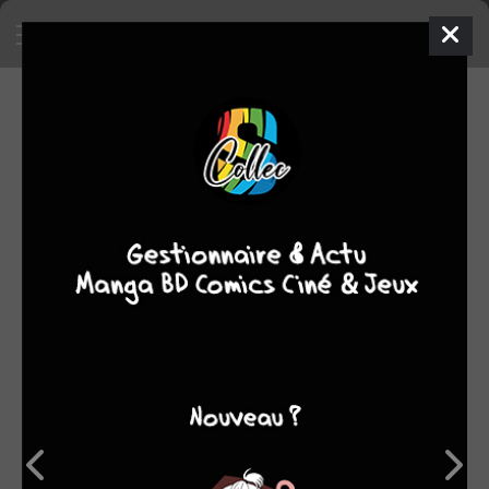
SA COLLECTION
1713
14
manga
BD
SON TOP 5
Manga
BD
Comics
Films/séries