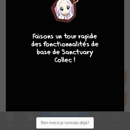
7
8
8
10
Inscris-toi pour 
entrer ta collection !
Non merci je connais déjà !
Collec
Shop. list
Planning
Animes
Découvrir
Envies