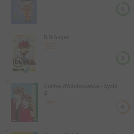
9
7,5
D.N.Angel.
Manga
8
6,6
Contes d'Adolescence - Cycle
2
Manga
6
6,2