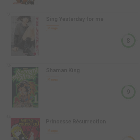
7,4
Sing Yesterday for me
Manga
8
7,6
Shaman King
Manga
9
6,6
Princesse Résurrection
Manga