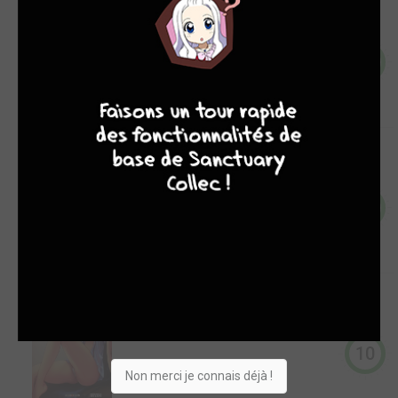
Naruto
Manga
10
9
8
9
8
7,8
Samurai Deeper Kyo
Manga
10
7,5
Velvet Kiss
Manga
10
Non merci je connais déjà !