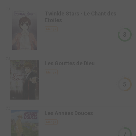
7,4
Twinkle Stars - Le Chant des
Etoiles
Manga
8
7,5
Les Gouttes de Dieu
Manga
5
7,6
Les Années Douces
Manga
7