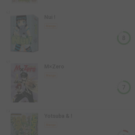
6,5
Nui !
Manga
8
6,9
M×Zero
Manga
7
7,4
Yotsuba & !
Manga