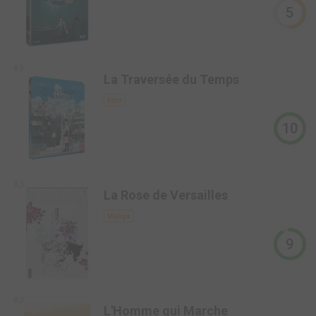
5
8,5
La Traversée du Temps
Film
10
8,3
La Rose de Versailles
Manga
9
8,3
L'Homme qui Marche