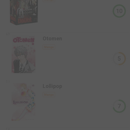
10
6,9
Otomen
Manga
5
7,1
Lollipop
Manga
7
7,4