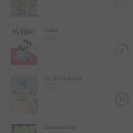
1
8,6
Yaiba
Manga
2
6,4
Un Ciel Radieux
Manga
10
8,3
Shaman King