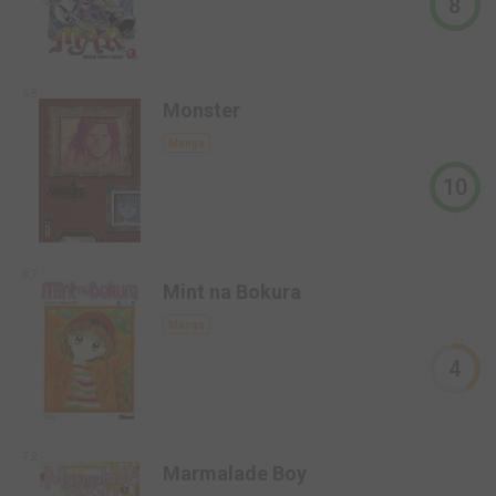
8
6,8
Monster
Manga
10
8,7
Mint na Bokura
Manga
4
7,2
Marmalade Boy