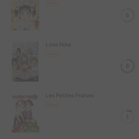
Manga
6
7,2
Love Hina
Manga
8
7,3
Les Petites Fraises
Manga
1