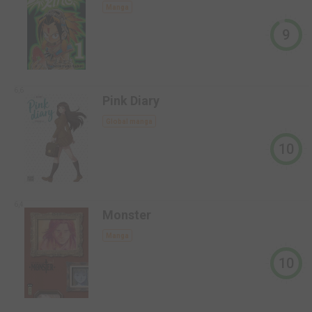
Manga
9
6,6
Pink Diary
Global manga
10
6,4
Monster
Manga
10