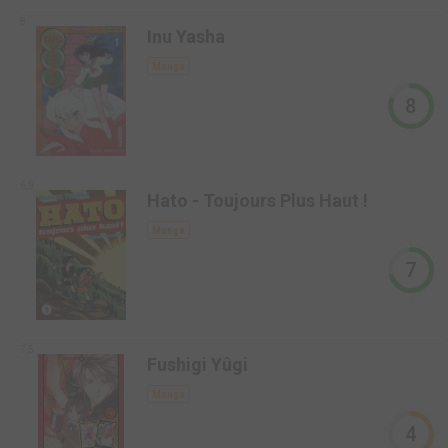
8
Inu Yasha
Manga
8
6,9
Hato - Toujours Plus Haut !
Manga
7
7,5
Fushigi Yûgi
Manga
4