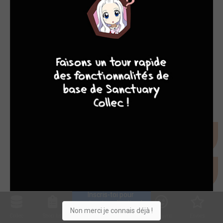
9
8
9
8
Inscris-toi pour 
entrer ta collection !
Non merci je connais déjà !
Collec
Shop. list
Planning
Animes
Découvrir
Envies