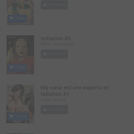
14/09/2005
7,99€
Initiation #5
SIMPLE - Delcourt Manga
08/11/2005
7,99€
Ma sœur est une experte en
fellation #1
simple - niho niba
13/07/2022
13,99€