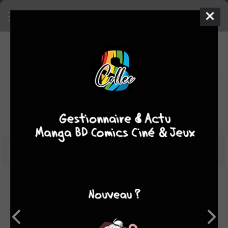
SHOPPING LIST
26
2
3
31
manga
bd
comics
objets
301,31€
à dépenser
31
objets
Bienvenue dans la NHK! #1
Simple - Tokyopop
10/10/2006