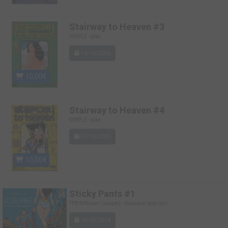
Stairway to Heaven #3
SIMPLE - pika
19/10/2005
10,00€
Stairway to Heaven #4
SIMPLE - pika
07/12/2005
10,00€
Sticky Pants #1
TPB Softcover (souple) - monsieur pop corn
06/05/2014