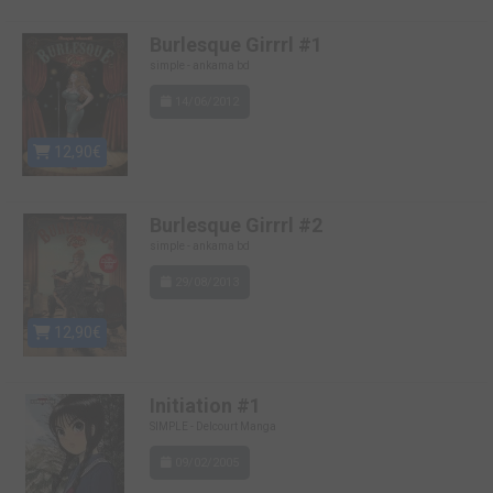
Burlesque Girrrl #1
simple - ankama bd
14/06/2012
12,90€
Burlesque Girrrl #2
simple - ankama bd
29/08/2013
12,90€
Initiation #1
SIMPLE - Delcourt Manga
09/02/2005