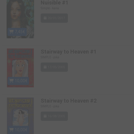
Nuisible #1
Simple - kana
20/01/2017
7,45€
Stairway to Heaven #1
SIMPLE - pika
17/05/2005
10,00€
Stairway to Heaven #2
SIMPLE - pika
16/08/2005
10,00€