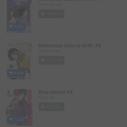
Simple - Tokyopop
15/04/2009
9,99€
Bienvenue dans la NHK! #8
Simple - Tokyopop
16/09/2008
9,99€
Blue period #4
simple - pika
15/07/2021
7,50€