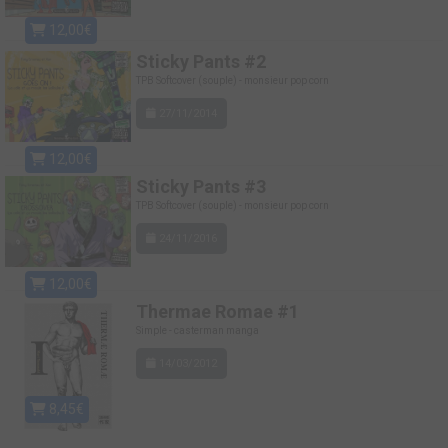
12,00€
Sticky Pants #2
TPB Softcover (souple) - monsieur pop corn
27/11/2014
12,00€
Sticky Pants #3
TPB Softcover (souple) - monsieur pop corn
24/11/2016
12,00€
Thermae Romae #1
Simple - casterman manga
14/03/2012
8,45€