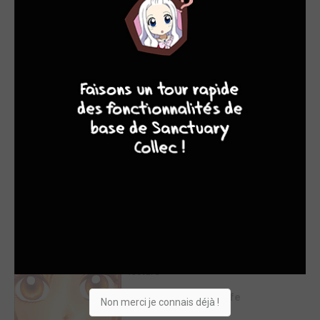
Mint na Bokura
EN LIGNE
9
8
9
8
10
par Loup Solitaire
lun. 25 mai 1970
lecture
Lire la critique de Mint na Bokura
Life
EN LIGNE
8
par Loup Solitaire
lun. 25 mai 1970
lecture
Lire la critique de Life
Non merci je connais déjà !