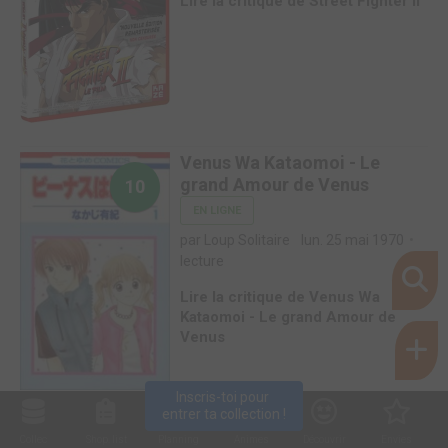
Lire la critique de Street Fighter II
Venus Wa Kataomoi - Le
grand Amour de Venus
10
EN LIGNE
par Loup Solitaire
lun. 25 mai 1970
lecture
Lire la critique de Venus Wa
Kataomoi - Le grand Amour de
Venus
Inscris-toi pour 
entrer ta collection !
Collec
Shop. list
Planning
Animes
Découvrir
Envies