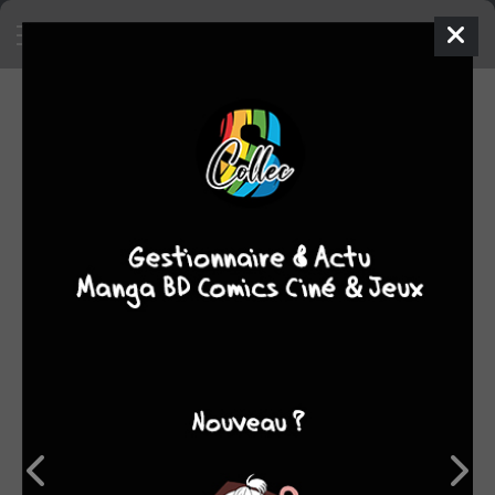
CRITIQUES (9)
Moyenne
0
0
0
0
0
des
1
2
3
4
5
notes
7
9.44
1
1
0
0
6
7
8
9
10