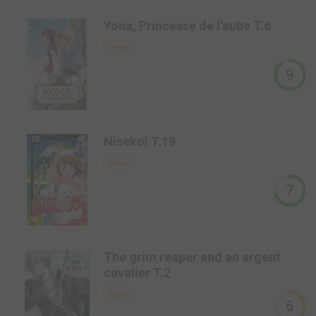
-
Yona, Princesse de l'aube T.6
Manga
9
-
Nisekoi T.19
Manga
7
-
The grim reaper and an argent
cavalier T.2
Manga
6