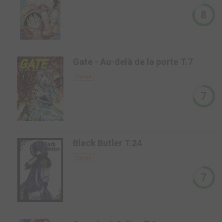
8
-
Gate - Au-delà de la porte T.7
Manga
7
-
Black Butler T.24
Manga
7
-