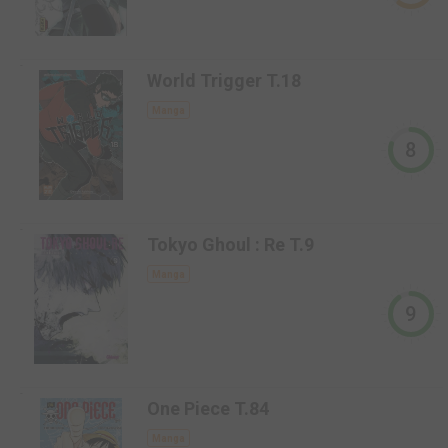
-
World Trigger T.18
Manga
8
-
Tokyo Ghoul : Re T.9
Manga
9
-
One Piece T.84
Manga