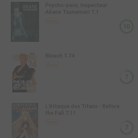
-
Psycho-pass, Inspecteur
Akane Tsunemori T.1
Manga
10
-
Bleach T.74
Manga
7
-
L'Attaque des Titans - Before
the Fall T.11
Manga
7