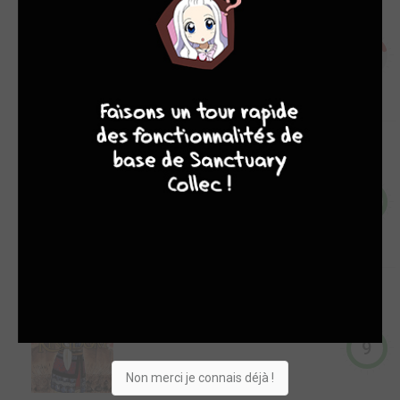
Manga
2
9
8
9
8
-
Kingdom T.2
Manga
9
-
Kingdom T.1
Manga
9
Non merci je connais déjà !