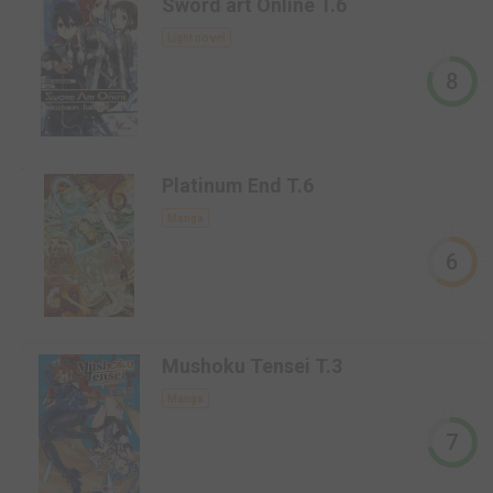
Sword art Online T.6
Light novel
8
-
Platinum End T.6
Manga
6
-
Mushoku Tensei T.3
Manga
7