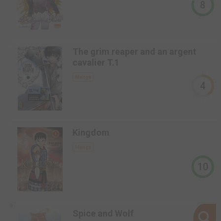
8
-
The grim reaper and an argent
cavalier T.1
Manga
4
-
Kingdom
Manga
10
9
Spice and Wolf