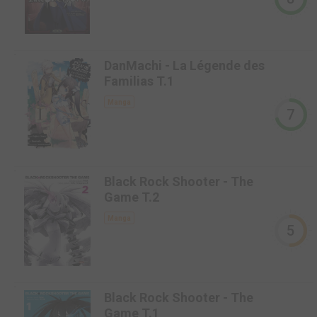
-
DanMachi - La Légende des
Familias T.1
Manga
7
-
Black Rock Shooter - The
Game T.2
Manga
5
-
Black Rock Shooter - The
Game T.1