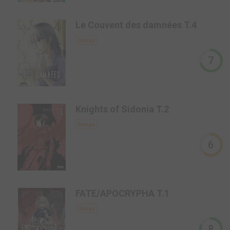
-
Le Couvent des damnées T.4
Manga
7
-
Knights of Sidonia T.2
Manga
6
-
FATE/APOCRYPHA T.1
Manga
8