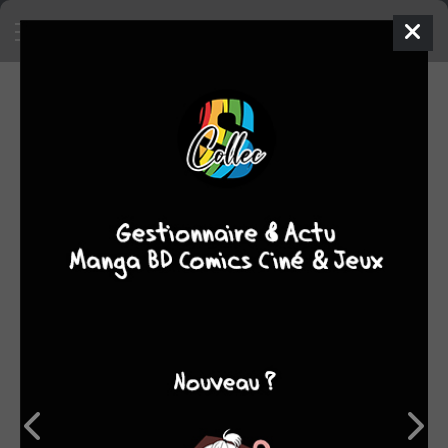
NOTES (31)
Moyenne
2
1
1
des
1
2
3
4
5
notes
8
6
5
5
3
7,52
6
7
8
9
10
Trier par
Kingdom game T.5