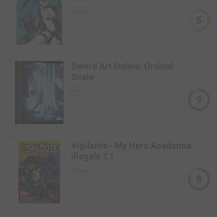
Manga
5
-
Sword Art Online: Ordinal
Scale
Film
9
8,1
Vigilante - My Hero Academia
illegals T.1
Manga
8