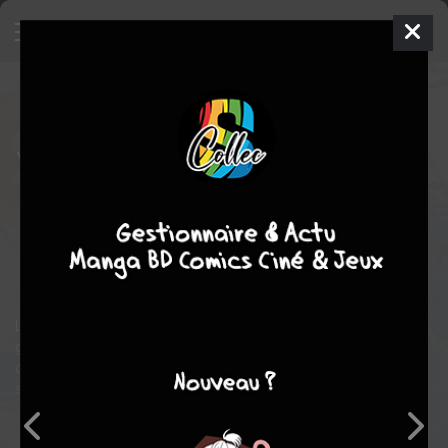
Kingdom
2
SIMPLE
jeu. 13 sept. 2018
meian
Manga
Seinen
Yasuhisa HARA
Yasuhisa HARA
70
EN COURS
tomes
action
guerre
aventure
drame
historique
La Chine, qui n'est pas encore unifiée, traverse une grande
guerre de cinq siècles. Shin, un jeune garçon contemporain de
ces temps violents et houleux, cherche, par la seule force de
son épée, à se faire un nom sous les cieux !!