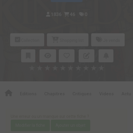
1836
46
0
Collection
Shopping list
Je vends
★
★
★
★
★
★
★
★
★
★
Editions
Chapitres
Critiques
Videos
Actu
Une erreur ou un manque sur cette fiche ?
Modifier la fiche
Ajouter un objet