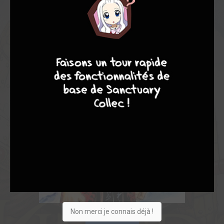
9
8
9
8
Non merci je connais déjà !
Acheter