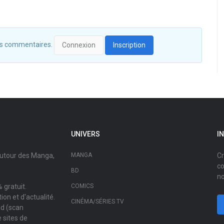
 des commentaires.
Connexion
Inscription
UNIVERS
I
autour des Manga,
MANGA
Cr
co
BD
no
 gratuit.
COMICS
on et d'actualité.
CINÉMA/SÉRIES TV
ad (scan
 sites de