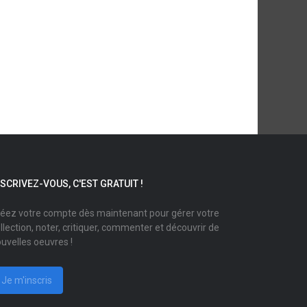
NSCRIVEZ-VOUS, C'EST GRATUIT !
éez votre compte dès maintenant pour gérer votre
llection, noter, critiquer, commenter et découvrir de
uvelles oeuvres !
Je m'inscris