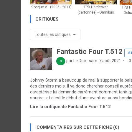
Kiosque V1 (2005 - 2011)
TPB Hardcover
TPB Ha
(cartonnée) - Omnibus
Delu
CRITIQUES
Toutes les critiques
Fantastic Four T.512
S
par Le Doc
sam. 7 août 2021
0
8
Johnny Storm a beaucoup de mal à supporter la bais
des derniers mois. Il va donc chercher conseil auprès
caractérise lui demande carrément comment tenir qu
sourire...et c'est le début d'une aventure aussi bondis
Lire la critique de Fantastic Four T.512
COMMENTAIRES SUR CETTE FICHE (0)