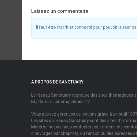
Laissez un commentaire
Il faut être inscrit et connecté pour pouvoir laisser
A PROPOS DE SANCTUARY
Le réseau Sanctuary regroupe des sites thématiques 
BD, Comics, Cinéma, Séries TV.
Vous pouvez gérer vos collections grâce à un outil 100%
Les sites du réseau Sanctuary sont des sites d'informati
Merci de ne pas nous contacter pour obtenir du scantr
d'ouvrages par chapitre), du fansub ou des adresses de