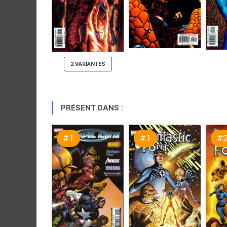
2 VARIANTES
PRÉSENT DANS :
#1
#1
#