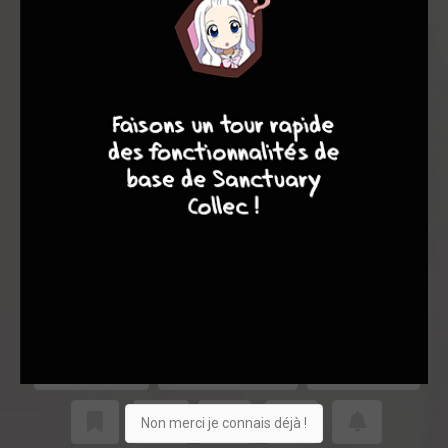
8
10
4
7
Acheter
71
9
0
Collection
Shopping list
Je vends
Non merci je connais déjà !