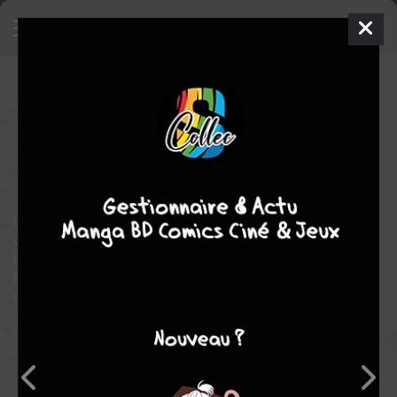
Z, Le Chat
1
SIMPLE
lun. 22 oct. 2007
casterman manga
Manhwa
Inconnue
Ki-hyun BYUN
Ki-hyun BYUN
Suspense
action
Le gardien de nuit d'un parc d'attraction se cache derrière le
costume de Z le chat, justicier héros d'une ancienne série
télévisée. Exploité par la direction du parc, il vit dans un taudis.
Mais il pourrait avoir un rapport avec la disparition de plusieurs
enfants.