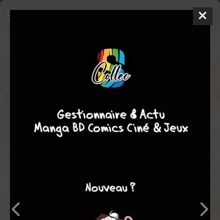
Spawn
4 - Questions, Part Four
ISSUES (1992 - ONGOING)
mar. 1 sept. 1992
Image Comics
Comics
Todd
MCFARLANE
6
tomes
COMPLÈTE
horreur
science fiction
fantastique
Heroïc-Fantasy
Fantasy
Comics / Super Heros
Polar/thriller
Violator and Spawn fight brutally until Malebolgia intervenes,
explaining to them that they are both his minions in his battle
against Heaven. Malebolgia also punishes Violator for his
unscheduled killing spree, locking him in his clown form.