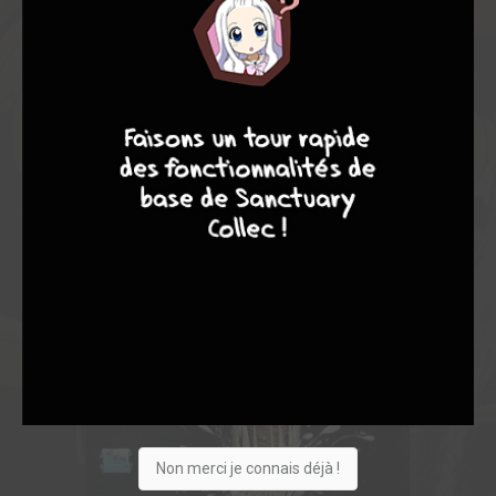
8
10
4
7
Non merci je connais déjà !