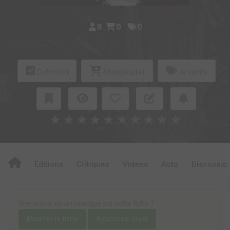
8
0
0
Collection
Shopping list
Je vends
★
★
★
★
★
★
★
★
★
★
Editions
Critiques
Videos
Actu
Discussio
Une erreur ou un manque sur cette fiche ?
Modifier la fiche
Ajouter un objet