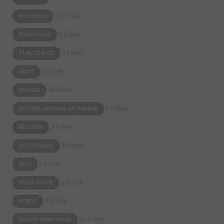
31 fiches
POLITIQUE
3 fiches
PORT-FOLIO
4 fiches
PUBLICITAIRE
5 fiches
RÉCIT
43 fiches
RECUEIL
6 fiches
RECUEIL DESSINS DE PRESSE
7 fiches
RELIGION
3 fiches
REPORTAGES
2 fiches
RÊVE
3 fiches
ROAD-MOVIE
4 fiches
ROBOT
76 fiches
ROMAN GRAPHIQUE