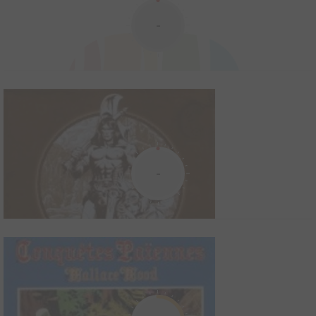
Le Prince Corum Jhaelen Irsei, surnommé le Prince à la robe
-
écarlate, nous entraîne dans un voyage épique et fantastique à
travers les quinze plans d’existence de la Terre, au coeur même
du temps. Héros malgré lui, il est l’une des nombreuses
incarnations du « Champion Éternel » e...
Conan - Les Comic Strips Inédits
2018
16
0
2
Comics
-
Conan - What if
2021
13
0
2
Comics