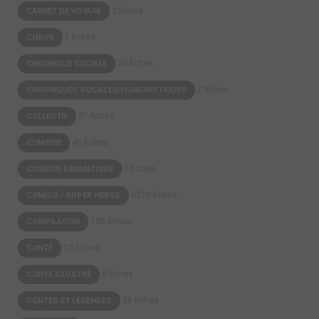
2 fiches
CARNET DE VOYAGE
1 fiches
CHAOS
30 fiches
CHRONIQUE SOCIALE
7 fiches
CHRONIQUES SOCIALES/HUMORISTIQUES
37 fiches
COLLECTIF
46 fiches
COMÉDIE
2 fiches
COMÉDIE DRAMATIQUE
5720 fiches
COMICS / SUPER HEROS
100 fiches
COMPILATION
10 fiches
CONTE
8 fiches
CONTE ILLUSTRÉ
26 fiches
CONTES ET LÉGENDES