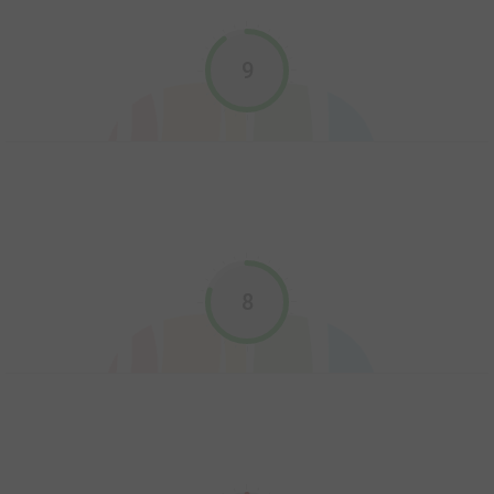
9
Cerebus
1977
10
0
0
Comics
8
Chroniques de Corum
2019
22
0
1
Comics