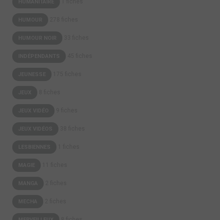
1 fiches
HUMANITAIRE
278 fiches
HUMOUR
33 fiches
HUMOUR NOIR
45 fiches
INDÉPENDANTS
175 fiches
JEUNESSE
8 fiches
JEUX
9 fiches
JEUX VIDÉO
38 fiches
JEUX VIDÉOS
1 fiches
LESBIENNES
11 fiches
MAGIE
2 fiches
MANGA
2 fiches
MECHA
8 fiches
MERVEILLEUX