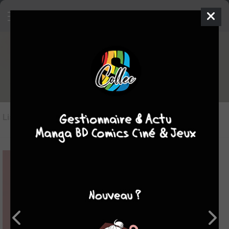
Les comics du genre Heroïc-
Fantasy
Liste des oeuvres
(115)
Liste des genres
7.47