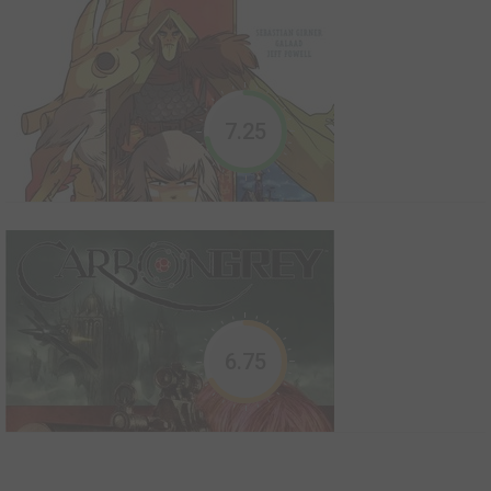
Battle Chasers
1998
282
0
26
Comics
Une jeune fille, Gully, est poursuivie par des zombies, qui en
7.25
veulent à son coffret, dernier legs de son père, qui contient des
gants aux pouvoirs particuliers. Elle fera par la suite la rencontre
d'une armure, Calibreto, d'une charmante chasseuse de prime,
Monika, d'un guerrier, Garisson et d...
Bone
1991
348
0
28
Comics
6.75
Chassés de Boneville, les trois cousins Bone arrivent dans une
forêt qui ne figure sur aucune carte. Ils y découvrent un monde
où une guerre ancestrale est sur le point de reprendre et y
rencontrent un dragon fumeur de cigarettes, des rats-garous
mangeurs de quiches, la jolie Thorne et sa gra...