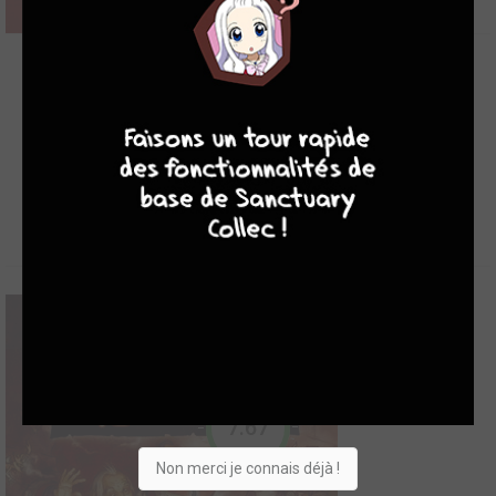
8
7
8
7
-
A Game of Thrones - Le Trône de Fer
2011
385
0
36
Comics
7.67
Sur le continent de Westeros, dans un monde médiéval où la
Non merci je connais déjà !
magie et les créatures légendaires auraient disparu, les familles