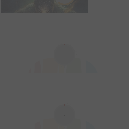
Dark Crystal
1983
12
0
3
Comics
-
Dark Souls
2016
-
43
0
5
Comics
Inspiré du célèbre jeu vidéo de type action-RPG, la BD Dark Souls