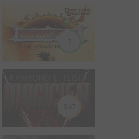
Dark Souls - Tales of Ember
2017
1
0
0
Comics
7
Dark Souls - The Breath of Andolus
2016
1
0
0
Comics
5.67