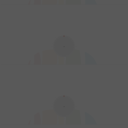
est un bijou de noirceur. Au commencement, il y avait l’Âge des
Anciens, où les dragons ancestraux régnaient. Puis vint le Feu.
Quelques individus, cachés dans les Ténèbres, y découvrirent un
nouveau pouvoir et se soul...
-
Dark Souls - Legends of the Flame
2016
1
0
0
Comics
-