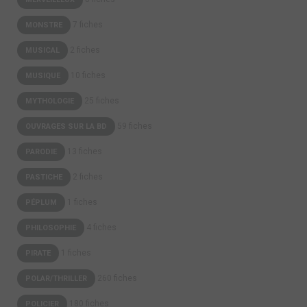
7 fiches
MONSTRE
2 fiches
MUSICAL
10 fiches
MUSIQUE
25 fiches
MYTHOLOGIE
59 fiches
OUVRAGES SUR LA BD
13 fiches
PARODIE
2 fiches
PASTICHE
1 fiches
PÉPLUM
4 fiches
PHILOSOPHIE
1 fiches
PIRATE
260 fiches
POLAR/THRILLER
180 fiches
POLICIER