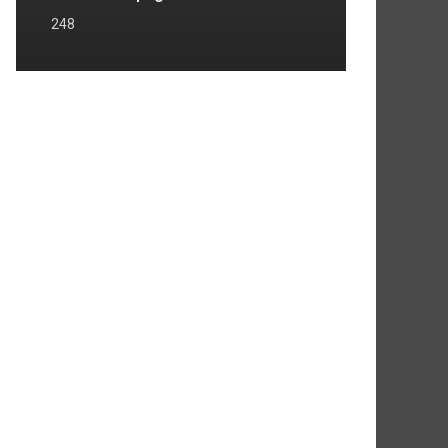
248
968
1969
1970