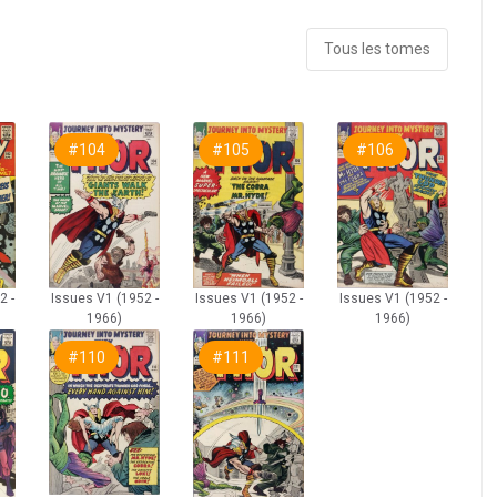
Tous les tomes
#104
#105
#106
Issues V1 (1952 -
Issues V1 (1952 -
Issues V1 (1952 -
2 -
1966)
1966)
1966)
#110
#111