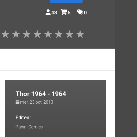
48
5
0
★
★
★
★
★
★
★
★
Thor 1964 - 1964
mer. 23 oct. 2013
Editeur
Panini Comics