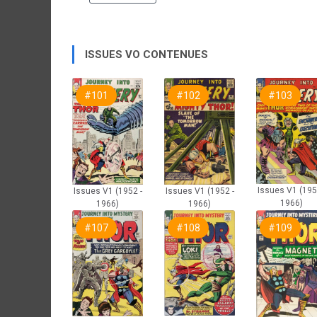
ISSUES VO CONTENUES
#101
#102
#103
Issues V1 (195
Issues V1 (1952 -
Issues V1 (1952 -
1966)
1966)
1966)
#107
#108
#109