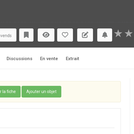
★
★
 vends
Discussions
En vente
Extrait
r la fiche
Ajouter un objet