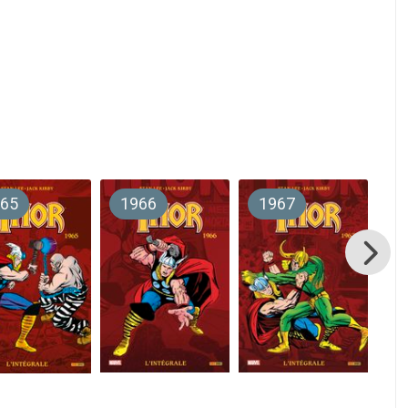
65
1966
1967
1