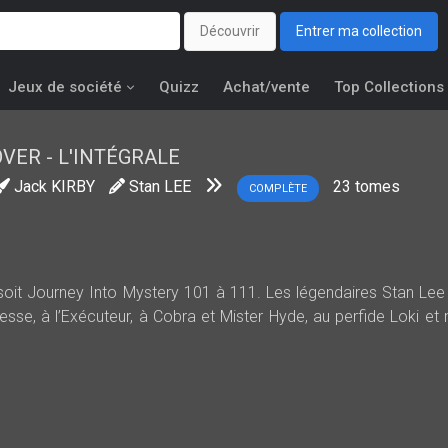
Découvrir
Entrer ma collection
Jeux de société
Quizz
Achat/vente
Top Collections
ER - L'INTÉGRALE
Jack KIRBY
Stan LEE
23
tomes
COMPLÈTE
soit Journey Into Mystery 101 à 111. Les légendaires Stan Lee
esse, à l’Exécuteur, à Cobra et Mister Hyde, au perfide Loki e