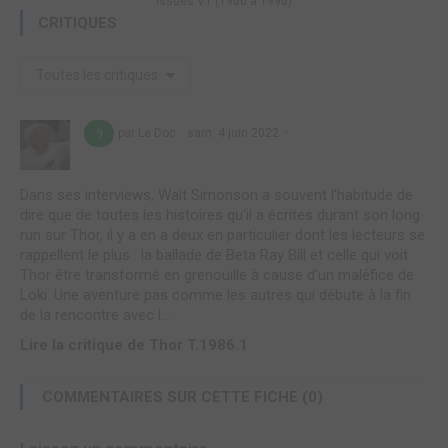
Issues V1 (1966 à 1996)
CRITIQUES
Toutes les critiques
par Le Doc
sam. 4 juin 2022
9
Dans ses interviews, Walt Simonson a souvent l'habitude de
dire que de toutes les histoires qu'il a écrites durant son long
run sur Thor, il y a en a deux en particulier dont les lecteurs se
rappellent le plus : la ballade de Beta Ray Bill et celle qui voit
Thor être transformé en grenouille à cause d'un maléfice de
Loki. Une aventure pas comme les autres qui débute à la fin
de la rencontre avec l...
Lire la critique de Thor T.1986.1
COMMENTAIRES SUR CETTE FICHE (0)