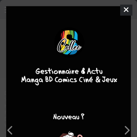
Thor
1986.1 - 1986
TPB HARDCOVER
- L'INTÉGRALE
mer. 7 oct. 2009
Panini Comics
Comics
Sal
BUSCEMA
Walter SIMONSON
COMPLÈTE
23
tomes
Comics / Super Heros
Des palais de la mythique Asgard aux rues sombres de New
York, voici Thor, le dieu du Tonnerre ! Il est ment le fils et digne
héritier d'Odin, souverain de l'Olympe scandinave, et l'un des
fondateurs des Venge plus grands héros de la Terre.
Dans cette troisième Intégrale consacrée au puissant Thor,
Walter Simonson, associé à Sal Buscema, p1 l'épopée du dieu
du Tonnerre et nous relate aussi les aventures de son ami