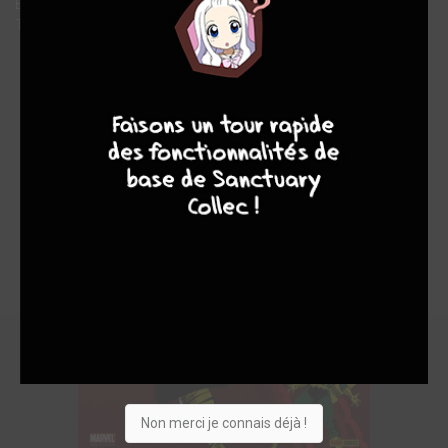
Balder. On retrouve ainsi les épisodes 363 à 369 de The Mighty
Thor et les quatre chapitres de la mini-série Balder the Brave.
4
7
8
7
Non merci je connais déjà !