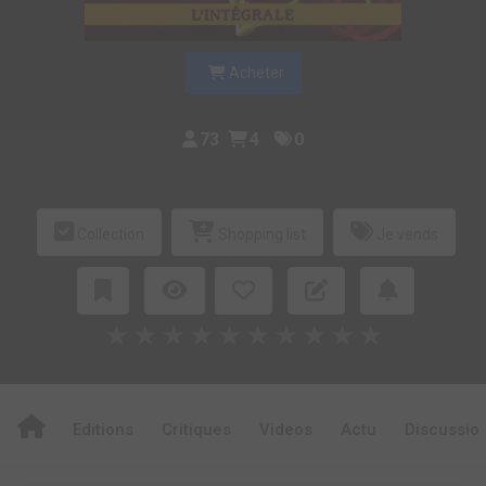
Acheter
73
4
0
Collection
Shopping list
Je vends
★
★
★
★
★
★
★
★
★
★
Editions
Critiques
Videos
Actu
Discussio