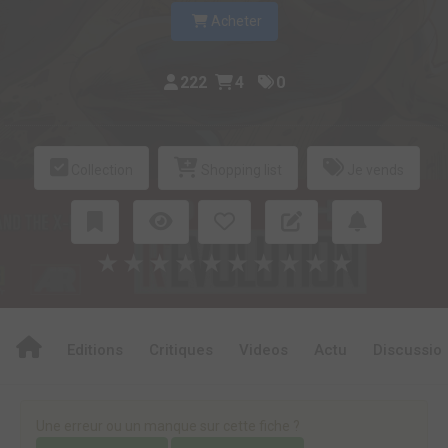
Acheter
222
4
0
Collection
Shopping list
Je vends
★
★
★
★
★
★
★
★
★
★
Editions
Critiques
Videos
Actu
Discussio
Une erreur ou un manque sur cette fiche ?