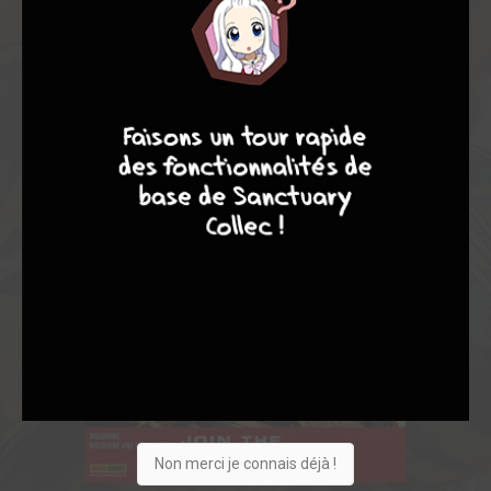
4
7
8
7
Non merci je connais déjà !