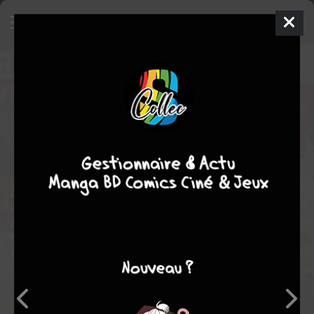
Wolverine
8
KIOSQUE V4 (2013 - 2015)
ven. 7 févr. 2014
Panini Comics
Comics
COLLECTIF
COLLECTIF
190
COMPLÈTE
tomes
Comics / Super Heros
Alan Davis met en images la nouvelle saga de Paul Cornell,
dans laquelle Wolverine doit relever son premier grand défi face
à la Panthère Noire... sans son facteur régénérant ! En prime,
l'assaut du Club des Damnés contre l'École Jean Grey, dans
deux épisodes signés Jason Aaron et Nick Bradshaw.