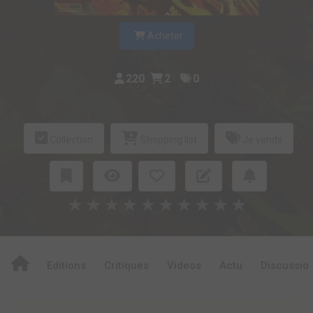
Acheter
220
2
0
Collection
Shopping list
Je vends
★
★
★
★
★
★
★
★
★
★
Editions
Critiques
Videos
Actu
Discussio