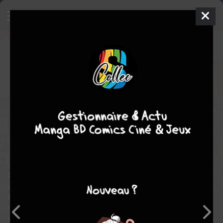
Wolverine
17 - N°1 ALL-NEW
MARVEL NOW!
KIOSQUE V4 (2013 -
2015)
mar. 4 nov. 2014
Panini Comics
Comics
COLLECTIF
COLLECTIF
190
COMPLÈTE
tomes
Comics / Super Heros
Un incroyable tournant s'amorce dans la vie de Wolverine !
Privé de son facteur autoguérisseur, Logan décide de mettre fin
à sa carrière. Cette décision est-elle définitive ? Et quelles vont
être les répercussions sur l'école ? Par Cornell, Stegman, Latour
etAsrar. Un numéro collector, idéal pour commencer
WOLVERINE, agrémenté d’une couverture métallisée d’Alex