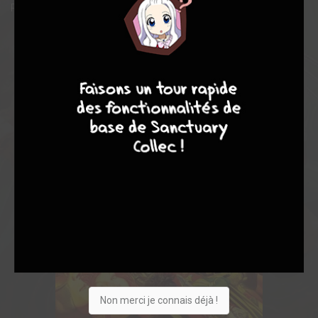
Ross
9
7
6
6
Non merci je connais déjà !