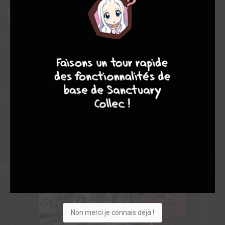
des plus noirs de l’univers qui l’entoure, et qu’elle ne manquera
pas de garder en me?moire dans ses prochaines aventures,
quand son destin lui fera rencontrer le te?ne?breux Ari...
7
9
8
9
Non merci je connais déjà !