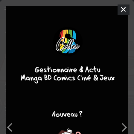
42 agents intergalactiques
2 - Ari
SIMPLE
mer. 27 janv. 2010
soleil bd
BD
Stéphane
LOUIS
Stéphane LOUIS
5
tomes
COMPLÈTE
science fiction
Alors qu’ils sont enferme?s dans sa propre gemme, Tessa
demande a? Swidz des informations sur la myste?rieuse “race”
des Vie?jecillos, dont est issu le robot-sniper qui a attente? a?
ses jours, et qui fait qu’elle porte a? pre?sent sa symbroche.
Swidz lui raconte leur histoire, et leur chute a? travers une ce?le?
bre mission d’Ari, le plus inquie?tant des agents intergalactiques
! Qui est cet e?trange agent, dont le passe? semble lie? a? la
grande guerre des armuriers ? Tessa va de?couvrir un aspect