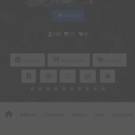
Acheter
190
11
0
Collection
Shopping list
Je vends
★
★
★
★
★
★
★
★
★
★
Editions
Critiques
Videos
Actu
Discussio