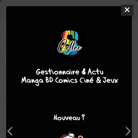
Sheewowkees
3 - Le Grand secret
SIMPLE
mer. 25 mars 2009
delcourt bd
BD
Olivier
BRAZAO
Thomas MOSDI
3
tomes
EN COURS
Heroïc-Fantasy
Dans l'archipel de Solune, comme chaque année de "treize
lunes", les Sheewõwkees livrent six de leurs enfants aux Worgs.
Le périple des nouveaux élus est parsemé d'embûches. Après
avoir progressé vers l'intérieur volcanique de l'île des Worgs et
pénétré dans l'inquiétante cité, il leur reste une dernière mission
à accomplir. À l'issue de ce combat, ils découvriront une
inconcevable vérité...