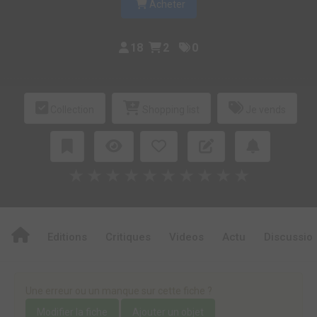
Acheter
18
2
0
Collection
Shopping list
Je vends
★
★
★
★
★
★
★
★
★
★
Editions
Critiques
Videos
Actu
Discussio
Une erreur ou un manque sur cette fiche ?
Modifier la fiche
Ajouter un objet