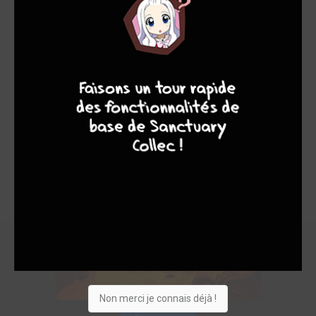
6
10
7
8
Non merci je connais déjà !