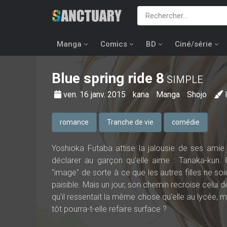
Manga
Comics
BD
Ciné/série
Blue spring ride
8
SIMPLE
ven. 16 janv. 2015
kana
Manga
Shojo
romance
Tranche de vie
comédie
Yoshioka Futaba attise la jalousie de ses amie p
déclarer au garçon qu'elle aime : Tanaka-kun. C
"image" de sorte à ce que les autres filles ne soi
paisible. Mais un jour, son chemin recroise celui
qu'il ressentait la même chose qu'elle au lycée, ma
tôt pourra-t-elle refaire surface ?