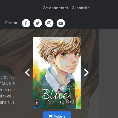
Se connecter
S'inscrire
Forum
as pu se
nouvelle
 lycéenne
ui confie
 ans plus
Acheter