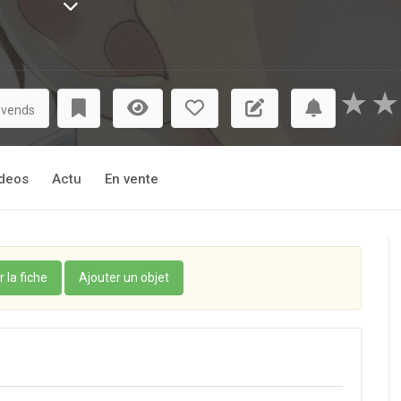
★
★
 vends
deos
Actu
En vente
r la fiche
Ajouter un objet