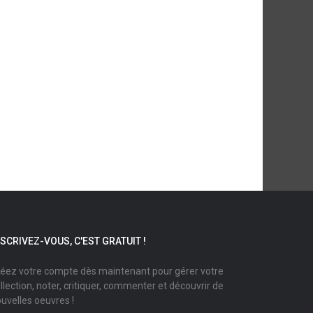
NSCRIVEZ-VOUS, C'EST GRATUIT !
éez votre compte dès maintenant pour gérer votre
llection, noter, critiquer, commenter et découvrir de
uvelles oeuvres !