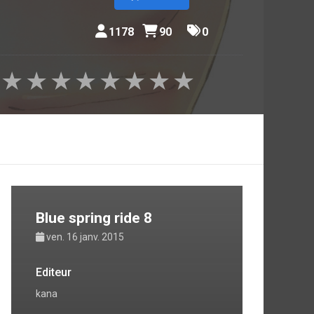
1178
90
0
★
★
★
★
★
★
★
★
Blue spring ride 8
ven. 16 janv. 2015
Editeur
kana