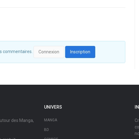
 des commentaires.
Connexion
Inscription
UNIVERS
I
autour des Manga,
MANGA
Cr
co
BD
no