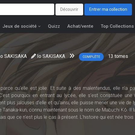
Découvrir
Entrer ma collection
Jeux de société
Quizz
Achat/vente
Top Collections
Io SAKISAKA
Io SAKISAKA
13
tomes
COMPLÈTE
arce qu'elle est jolie. Et suite à des malentendus, elle n'a p
'est pourquoi en entrant au lycée, elle s'est constituée une 
ent plus jalouses d'elle et qu'ainsi, elle puisse mener une vie de
 de Tanaka-kun, connu maintenant sous le nom de Mabuchi Kô. Il l
is que ce n'est plus le cas à présent. L'histoire qui est née trois