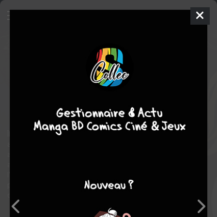
J.boy
5
SIMPLE
mer. 3 déc. 2014
Delcourt Manga
Manga
Seinen
Junichi NôJô
Junichi NôJô
6
COMPLÈTE
tomes
Social
Tranche de vie
Sport
Île-prison. Un jeune détenu sans identité est tenu à l'écart des
autres prisonniers. Le bruit court qu'il est le J.boy, un robot
appartenant à la plus puissante triade d'Asie, conçu pour jouer
au billard. Tandis que la rumeur se répand, un homme accoste
l'île. Il paraît que ce dernier avait l'habitude, dans sa jeunesse, de
parier des territoires pour le compte de yakuzas lors de matchs
de billard...