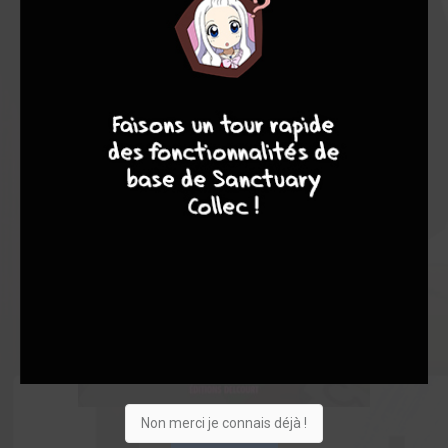
4
7
8
7
Non merci je connais déjà !
Acheter