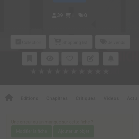
39
1
0
Collection
Shopping list
Je vends
★
★
★
★
★
★
★
★
★
★
Editions
Chapitres
Critiques
Videos
Actu
Une erreur ou un manque sur cette fiche ?
Modifier la fiche
Ajouter un objet