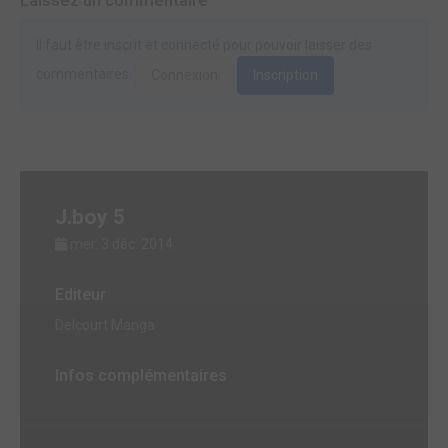
Laissez un commentaire
Il faut être inscrit et connecté pour pouvoir laisser des
commentaires.
Connexion
Inscription
J.boy 5
mer. 3 déc. 2014
Editeur
Delcourt Manga
Infos complémentaires