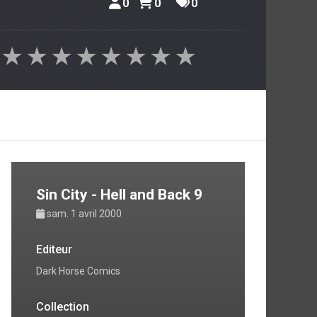
0
0
0
★
★
★
★
★
★
★
★
Sin City - Hell and Back 9
sam. 1 avril 2000
Editeur
Dark Horse Comics
Collection