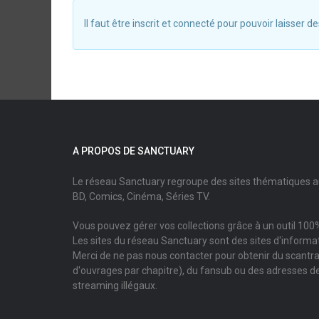
Il faut être inscrit et connecté pour pouvoir laisser
A PROPOS DE SANCTUARY
Le réseau Sanctuary regroupe des sites thématiques 
BD, Comics, Cinéma, Séries TV.
Vous pouvez gérer vos collections grâce à un outil 100%
Les sites du réseau Sanctuary sont des sites d'informati
Merci de ne pas nous contacter pour obtenir du scantr
d'ouvrages par chapitre), du fansub ou des adresses de
streaming illégaux.