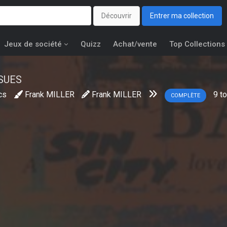
Découvrir
Entrer ma collection
Jeux de société
Quizz
Achat/vente
Top Collections
SUES
cs
Frank MILLER
Frank MILLER
9
t
COMPLÈTE