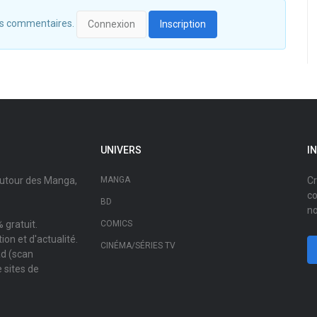
 des commentaires.
Connexion
Inscription
UNIVERS
I
autour des Manga,
MANGA
Cr
co
BD
no
 gratuit.
COMICS
on et d'actualité.
CINÉMA/SÉRIES TV
ad (scan
 sites de