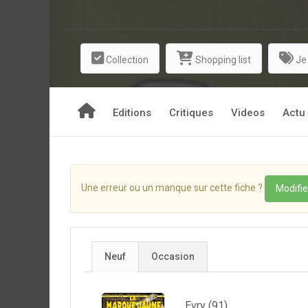
Collection
Shopping list
Je
Editions
Critiques
Videos
Actu
Une erreur ou un manque sur cette fiche ?
Modifie
Neuf
Occasion
Evry (91)