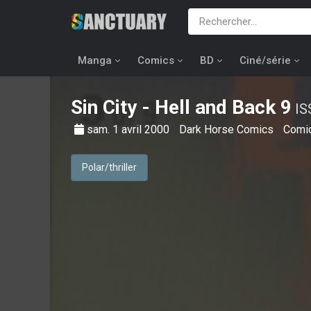
Manga
Comics
BD
Ciné/série
Sin City - Hell and Back
9
IS
sam. 1 avril 2000
Dark Horse Comics
Comi
Polar/thriller