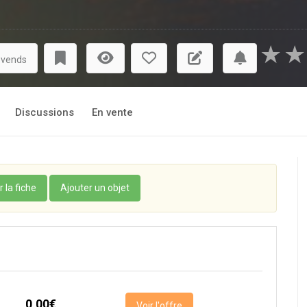
★
★
 vends
Discussions
En vente
r la fiche
Ajouter un objet
0,00€
Voir l'offre