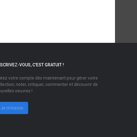
NSCRIVEZ-VOUS, C'EST GRATUIT !
éez votre compte dès maintenant pour gérer votre
llection, noter, critiquer, commenter et découvrir de
uvelles oeuvres !
Je m'inscris