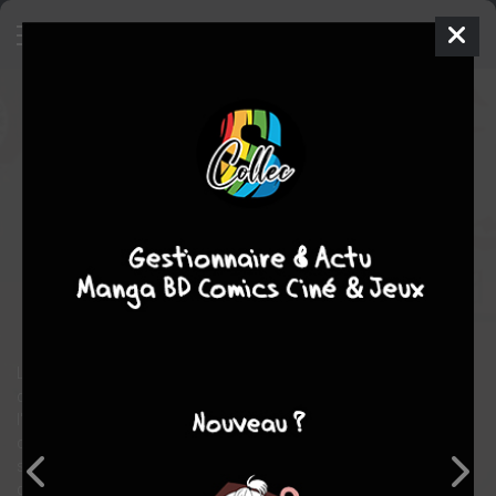
Buffy Contre les Vampires -
Saison 10
27 - Own It Part 2: The
Centre Cannot Hold
ISSUES (2014 -
2016)
dim. 1 mai 2016
Dark Horse Comics
Comics
Christos GAGE
30
tomes
COMPLÈTE
action
fantastique
Vampire
Les zompires envahissent une petite ville de Californie. Alors
qu'ils tentent de les neutraliser, Buffy et ses amis découvrent
l'existence d'un nouveau type de vampire plus difficile à tuer,
capable de se transformer et de marcher à la lumière du jour...
semblable à Dracula. Et comme si cela ne suffit pas, les règles
de la magie ne sont plus du tout les mêmes !