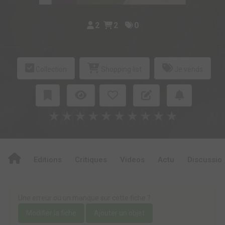
2
2
0
Collection
Shopping list
Je vends
★
★
★
★
★
★
★
★
★
★
Editions
Critiques
Videos
Actu
Discussio
Une erreur ou un manque sur cette fiche ?
Modifier la fiche
Ajouter un objet