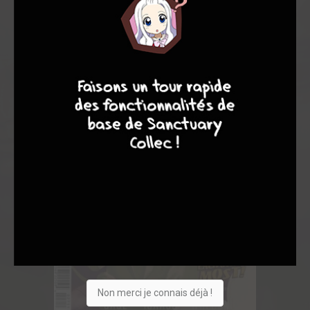
9
7
6
6
Non merci je connais déjà !