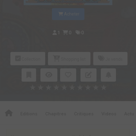
Acheter
1
0
0
Collection
Shopping list
Je vends
★
★
★
★
★
★
★
★
★
★
Editions
Chapitres
Critiques
Videos
Actu