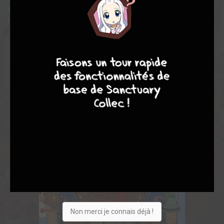
indispensable pour permettre aux Enfers de s'acquitter de leur
mission sacrée !
7
8
8
10
Non merci je connais déjà !