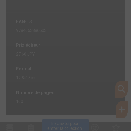
EAN-13
9784063886603
Prix éditeur
27,60 JPY
Format
12.8x18cm
Nombre de pages
160
Inscris-toi pour 
entrer ta collection !