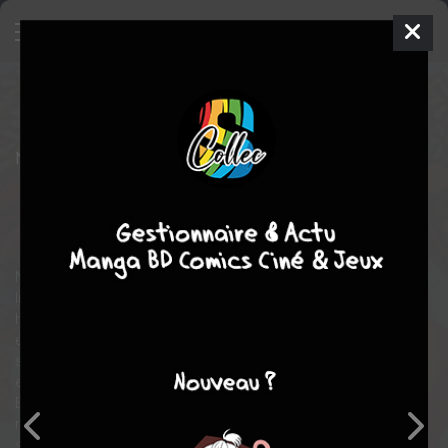
Hôzuki le stoïque
23
SIMPLE
mar. 22 nov. 2016
Kodansha
Manga
Seinen
Natsumi EGUCHI
Natsumi EGUCHI
COMPLÈTE
31
tomes
fantastique
Tranche de vie
Nombres d'âmes défuntes finissentdans les Enfers japonnais,
lieu sordide où les attendent punitions et tortures, sous la
houlette du Grand Roi Enma. Mais c'est à Hôzuki, oni de son
état et bras droit du Roi, que revient la responsabilité de
superviser et régler les problçmes des 272 sections de cette
entreprise bien huilée.
Entre lourdeurs administratives, héros mythiques capricieux,
rivalités mesquines et inefficaces de son supérieur comme ses
subordonnés, le stoïcisme de Hôzuki est une qualité