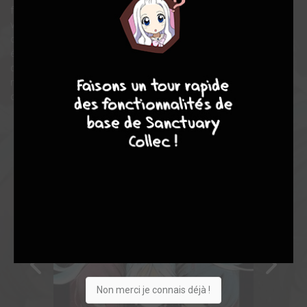
frappée chez elle où l’attend tous les soirs un grand frère
violent… Mais une nuit, alors qu’elle pense à se suicider, son
ordinateur se connecte à un mystérieux site web, sur lequel un
étrange personnage lui annonce qu’elle a été choisie pour
7
8
8
10
devenir une Magical Girl ! Armée de sa baguette magique, elle va
maintenant devoir choisir entre pardonner ou punir ceux qui lui
ont fait du mal !!
Non merci je connais déjà !