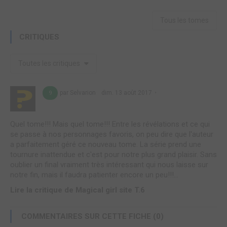
Tous les tomes
CRITIQUES
Toutes les critiques
par Selvarion
dim. 13 août 2017
9
Quel tome!!! Mais quel tome!!! Entre les révélations et ce qui
se passe à nos personnages favoris, on peu dire que l'auteur
a parfaitement géré ce nouveau tome. La série prend une
tournure inattendue et c'est pour notre plus grand plaisir. Sans
oublier un final vraiment très intéressant qui nous laisse sur
notre fin, mais il faudra patienter encore un peu!!!...
Lire la critique de Magical girl site T.6
COMMENTAIRES SUR CETTE FICHE (0)