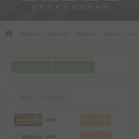
★
★
★
★
★
★
★
★
★
★
Editions
Chapitres
Critiques
Videos
Actu
Une erreur ou un manque sur cette fiche ?
Modifier la fiche
Ajouter un objet
Neuf
Occasion
6,99€
Voir l'offre
6,99€
Voir l'offre