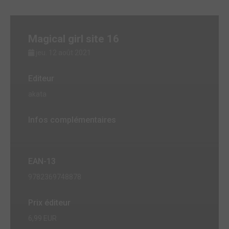
Magical girl site 16
jeu. 12 août 2021
Editeur
akata
Infos complémentaires
EAN-13
9782369748878
Prix éditeur
6,99 EUR