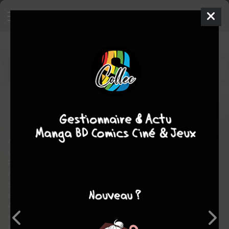
Magical girl site
16
SIMPLE
jeu. 12 août 2021
akata
Manga
Shonen
Kentarô SATô
Kentarô SATô
16
COMPLÈTE
tomes
fantastique
drame
horreur
Après Magical Girl of the End, voici le nouveau coup de maître
de Kentarô Satô !!
Plus viscéral, plus psychologique et plus angoissant, bienvenue
dans un autre monde… un monde où les Magical Girls
s'affrontent et se massacrent pour leur
survie !!
Après être monté dans le grand huit Magical Girl of the End,
embarquez cette fois dans le train fantôme Magical Girl Website
!!