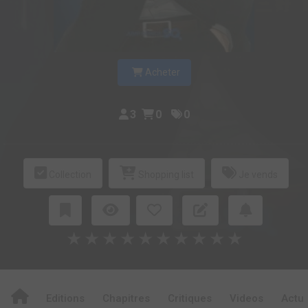
Acheter
3
0
0
Collection
Shopping list
Je vends
★
★
★
★
★
★
★
★
★
★
Editions
Chapitres
Critiques
Videos
Actu