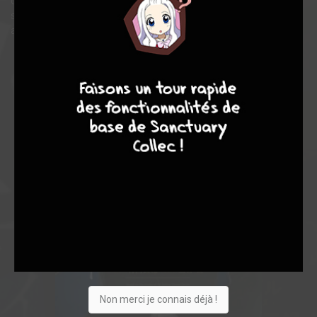
d'injustices, à se venger des riches qui les ont fait souffrir. Leur
sanction est impitoyable, car la punition qu'ils infligent n'est
autre que...la mort !
9
8
9
8
Non merci je connais déjà !