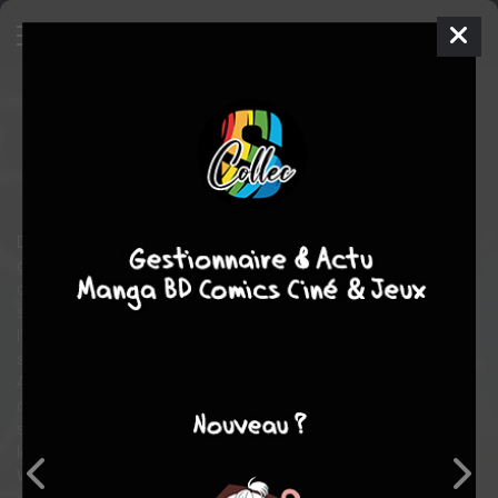
Moriarty
2
SIMPLE
ven. 3 mars 2017
Shueisha
Manga
Shonen
Hikaru MIYOSHI
Ryôsuke TAKEUCHI
21
tomes
EN COURS
Deux frères orphelins sont accueillis dans la famille Moriarty,
grâce aux ambitions cachées du fils aîné Moriarty, Albert. Ce
dernier abhorre l'aristocratie à laquelle il appartient et le système
social qui régit la société britannique. Albert a vu en l'aîné
l'intelligence et le charisme dont il avait besoin pour accomplir
son rêve de nettoyer la société de ces "êtres inutiles et sales".
Albert propose de leur offrir sa richesse et son influence à
condition que les garçons mettent leur intelligence au service de
son rêve. 13 ans plus tard, à côté de leurs activités officielles,
les frères Moriarty sont devenus des "conseillers privés". Avec
William à leur tête, ils aident les gens du peuple, victimes