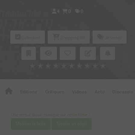
4
0
0
Collection
Shopping list
Je vends
★
★
★
★
★
★
★
★
★
★
Editions
Critiques
Videos
Actu
Discussio
Une erreur ou un manque sur cette fiche ?
Modifier la fiche
Ajouter un objet