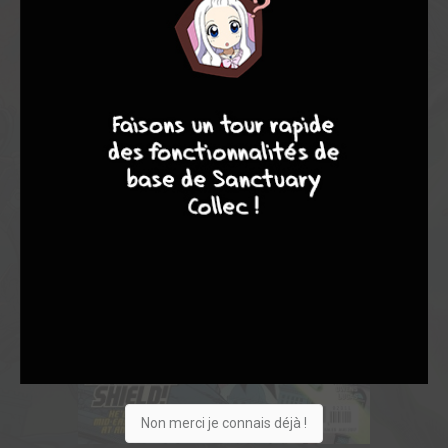
8
7
9
8
Non merci je connais déjà !