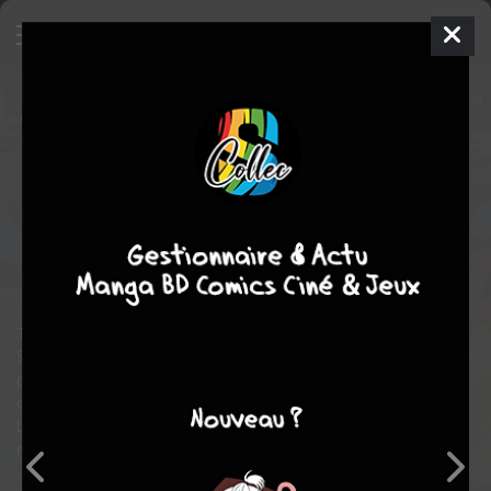
Justice League
23 - 23 - cover #1
ISSUES V3 - REBIRTH (2016 - 2018)
mer. 21 juin 2017
DC Comics
Comics
Thomas
DERENICK
Tom DE FALCO
57
COMPLÈTE
tomes
Comics / Super Heros
The One Earth movement spills first blood! Green Lanterns
Simon Baz and Jessica Cruz are forbidden from using their
power rings while Superman himself is imprisoned in an aliens-
only gulag! A planet rages as Batman and the remaining Justice
Leaguers race to unravel the conspiracy behind the One Earth
movement before the world tears itself apart.