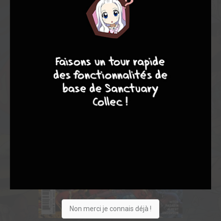
9
8
9
8
Non merci je connais déjà !