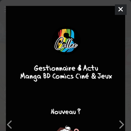
Justice League
27 - 27 - cover #1
ISSUES V3 - REBIRTH (2016 - 2018)
mer. 16 août 2017
DC Comics
Comics
Fernando PASARIN
Bryan HITCH
COMPLÈTE
57
tomes
Comics / Super Heros
A massive metahuman war threatens to leave the future ripe for
conquest by the despot known only as Sovereign. So warn the
children of the Justice League, who have come back in time to
save the world. But the term “blood feud” takes on new meaning
when the younger heroes declare that for the crisis to be
averted, one of the Justice League must die!