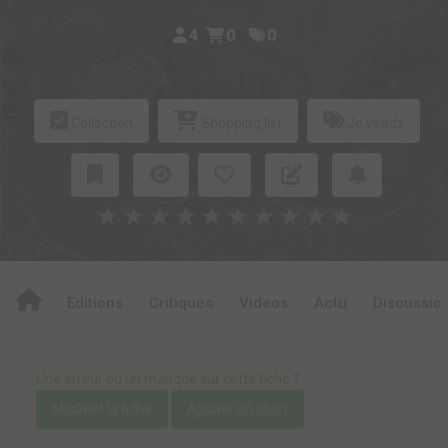
4
0
0
Collection
Shopping list
Je vends
★
★
★
★
★
★
★
★
★
★
Editions
Critiques
Videos
Actu
Discussio
Une erreur ou un manque sur cette fiche ?
Modifier la fiche
Ajouter un objet