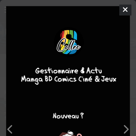
Blue Beetle
14 - Road to Nowhere
1
ISSUES DC V4 (2016 - 2018)
mer. 25 oct. 2017
DC Comics
Comics
Scott
KOLINS
Christopher SEBELA
17
COMPLÈTE
tomes
Comics / Super Heros
Following recent events in El Paso, Jaime and his friends decide
to take a spontaneous road trip through the desert. But the
scarab still exerts its influence, and inevitably, it will to lead
Jaime into danger, this time in the form of a U.F.O. Will Jaime be
forced to reveal his identity as Blue Beetle to his new girlfriend?