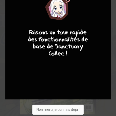
10
4
7
8
Non merci je connais déjà !