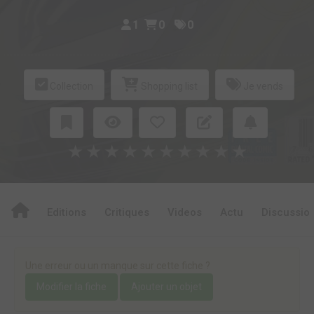
1
0
0
Collection
Shopping list
Je vends
★
★
★
★
★
★
★
★
★
★
Editions
Critiques
Videos
Actu
Discussio
Une erreur ou un manque sur cette fiche ?
Modifier la fiche
Ajouter un objet